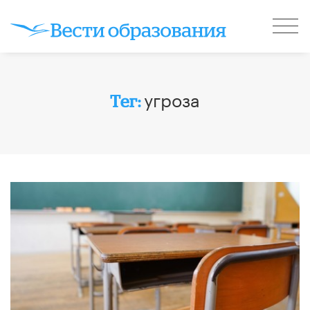
угроза
Тег: