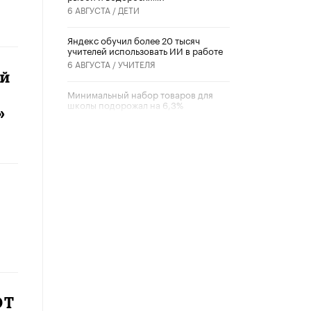
6 АВГУСТА /
ДЕТИ
​Яндекс обучил более 20 тысяч
учителей использовать ИИ в работе
6 АВГУСТА /
УЧИТЕЛЯ
ей
Минимальный набор товаров для
школы подорожал на 6,3%
»
5 АВГУСТА /
ШКОЛЬНИКИ
Вышел в свет новый номер научно-
публицистического журнала
«Образовательная политика» № 2
(2026)
3 ИЮЛЯ /
АНОНС
Школьники и студенты Москвы
почтили память героев Великой
Отечественной войны
22 ИЮНЯ /
ГОРОДСКОЕ ОБРАЗОВАНИЕ
«Егор, давай во двор!»
ОТ
22 ИЮНЯ /
АНОНС