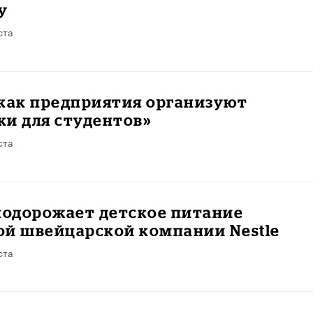
у
ста
 как предприятия организуют
и для студентов»
ста
подорожает детское питание
ой швейцарской компании Nestle
ста