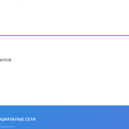
​Объединяя дошкольный мир
8 ИЮНЯ /
АНОНС
«Сколково» и ГК «Просвещение»
анонсировали запуск акселератора
технологических решений для всех
уровней образования
8 ИЮНЯ /
ЧТО ПРОИСХОДИТ?
Рособрнадзор ответил на жалобы
школьников на ошибки в ЕГЭ по
алов
русскому
8 ИЮНЯ /
ЕГЭ И ОГЭ
Школа «СКОЛКА» и Госкорпорация
«Росатом» подписали соглашение о
сотрудничестве
8 ИЮНЯ /
ОБРАЗОВАТЕЛЬНАЯ
ПОЛИТИКА
Депутаты призвали не отклонять
дипломы только из-за не
пройденного антиплагиата
ОЦИАЛЬНЫЕ СЕТИ
5 ИЮНЯ /
ЧТО ПРОИСХОДИТ?