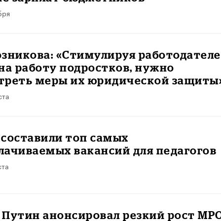
бря
озникова: «Стимулируя работодател
на работу подростков, нужно
треть меры их юридической защиты
ста
 составили топ самых
лачиваемых вакансий для педагогов
ста
 Путин анонсировал резкий рост МР