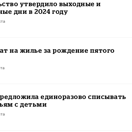
ьство утвердило выходные и
ые дни в 2024 году
ста
т на жилье за рождение пятого
ста
предложила единоразово списывать
ьям с детьми
ста