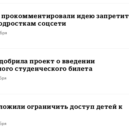
е прокомментировали идею запретит
одросткам соцсети
абря
добрила проект о введении
ого студенческого билета
бря
ложили ограничить доступ детей к
бря