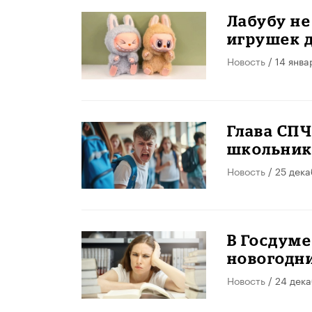
Лабубу не
игрушек д
Новость
/ 14 янва
Глава СП
школьнико
Новость
/ 25 дек
В Госдуме
новогодн
Новость
/ 24 дек