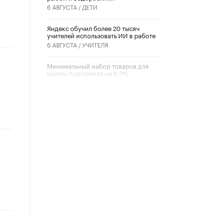
6 АВГУСТА /
ДЕТИ
​Яндекс обучил более 20 тысяч
учителей использовать ИИ в работе
6 АВГУСТА /
УЧИТЕЛЯ
Минимальный набор товаров для
школы подорожал на 6,3%
5 АВГУСТА /
ШКОЛЬНИКИ
Вышел в свет новый номер научно-
публицистического журнала
«Образовательная политика» № 2
(2026)
3 ИЮЛЯ /
АНОНС
Школьники и студенты Москвы
почтили память героев Великой
Отечественной войны
22 ИЮНЯ /
ГОРОДСКОЕ ОБРАЗОВАНИЕ
«Егор, давай во двор!»
22 ИЮНЯ /
АНОНС