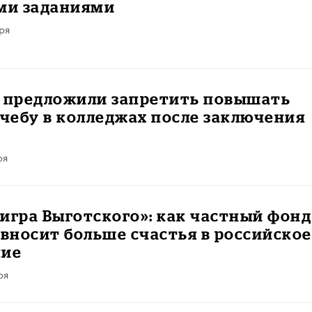
и заданиями
ря
е предложили запретить повышать
учебу в колледжах после заключения
ря
игра Выготского»: как частный фонд
ивносит больше счастья в российское
ние
ря