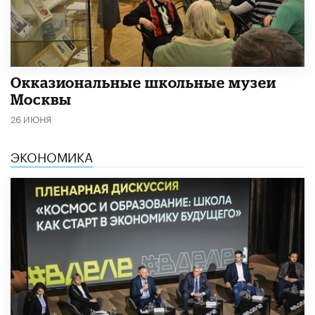
​Окказиональные школьные музеи
Москвы
26 ИЮНЯ
ЭКОНОМИКА