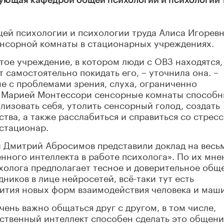
дующая кафедрой общей психологии и психологии 
ей психологии и психологии труда Алиса Игорев
енсорной комнаты в стационарных учреждениях.
тое учреждение, в котором люди с ОВЗ находятся,
т самостоятельно покидать его, – уточнила она. –
ые с проблемами зрения, слуха, ограниченно
ё Марией Монтессори сенсорные комнаты способн
лизовать себя, утолить сенсорный голод, создать
тва, а также расслабиться и справиться со стрес
 стационар.
 Дмитрий Абросимов представили доклад на весь
нного интеллекта в работе психолога». По их мне
ихолога предполагает тесное и доверительное общ
ников в лице нейросетей, всё-таки тут есть
вития новых форм взаимодействия человека и маш
ень важно общаться друг с другом, в том числе,
усственный интеллект способен сделать это общен