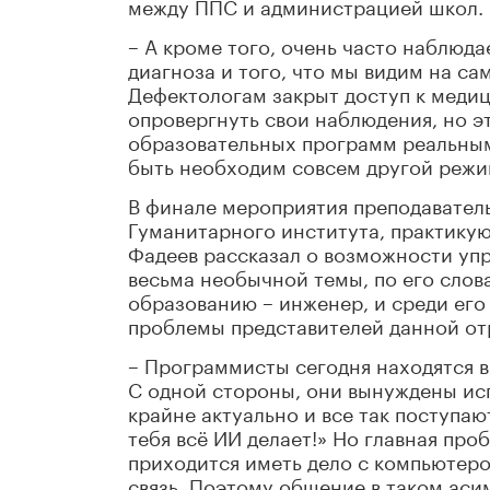
между ППС и администрацией школ.
– А кроме того, очень часто наблюд
диагноза и того, что мы видим на са
Дефектологам закрыт доступ к медиц
опровергнуть свои наблюдения, но э
образовательных программ реальным
быть необходим совсем другой режим
В финале мероприятия преподавател
Гуманитарного института, практику
Фадеев рассказал о возможности уп
весьма необычной темы, по его слова
образованию – инженер, и среди его
проблемы представителей данной от
– Программисты сегодня находятся в
С одной стороны, они вынуждены исп
крайне актуально и все так поступают
тебя всё ИИ делает!» Но главная проб
приходится иметь дело с компьютер
связь. Поэтому общение в таком ас