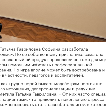
 Татьяна Гавриловна Софьина разработала
лмс». По её собственному признанию, сама она
 созданный ей продукт предназначен тоже для ме
чтобы помочь им избежать профессиональной
ания. Но игра вполне может быть востребована и
в частности, педагогов и воспитателей.
, как трудно порой бывает медсёстрам постоянно
ого истощения, деперсонализации и редукции
етила Татьяна Гавриловна. – От них часто специ
д пациентами, что приводит к накоплению стресса 
компенсировать это, я разработала игру, в которо