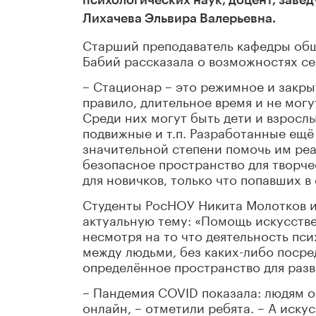
психологических наук, доцент, заве
Лихачева Эльвира Валерьевна.
Старший преподаватель кафедры общ
Бабий рассказала о возможностях с
– Стационар – это режимное и закры
правило, длительное время и не могу
Среди них могут быть дети и взросл
подвижные и т.п. Разработанные ещ
значительной степени помочь им реа
безопасное пространство для творчес
для новичков, только что попавших в
Студенты РосНОУ Никита Молотков и
актуальную тему: «Помощь искусстве
несмотря на то что деятельность пс
между людьми, без каких-либо посред
определённое пространство для раз
– Пандемия COVID показала: людям оч
онлайн, – отметили ребята. – А иск