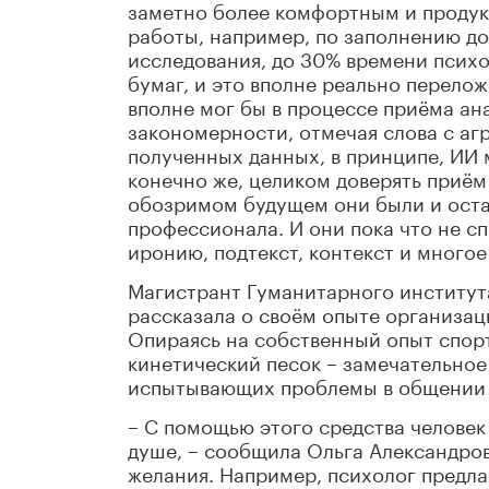
заметно более комфортным и продукт
работы, например, по заполнению д
исследования, до 30% времени псих
бумаг, и это вполне реально перелож
вполне мог бы в процессе приёма ана
закономерности, отмечая слова с агр
полученных данных, в принципе, ИИ 
конечно же, целиком доверять приём
обозримом будущем они были и оста
профессионала. И они пока что не с
иронию, подтекст, контекст и многое
Магистрант Гуманитарного институт
рассказала о своём опыте организац
Опираясь на собственный опыт спорт
кинетический песок – замечательное
испытывающих проблемы в общении (
– С помощью этого средства человек 
душе, – сообщила Ольга Александровн
желания. Например, психолог предл