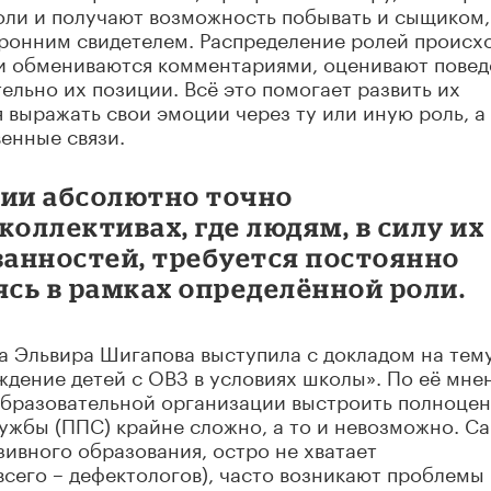
оли и получают возможность побывать и сыщиком,
оронним свидетелем. Распределение ролей происх
ди обмениваются комментариями, оценивают пове
ельно их позиции. Всё это помогает развить их
 выражать свои эмоции через ту или иную роль, а
енные связи.
ии абсолютно точно
коллективах, где людям, в силу их
анностей, требуется постоянно
ясь в рамках определённой роли.
а Эльвира Шигапова выступила с докладом на тем
дение детей с ОВЗ в условиях школы». По её мне
образовательной организации выстроить полноце
ужбы (ППС) крайне сложно, а то и невозможно. С
зивного образования, остро не хватает
сего – дефектологов), часто возникают проблемы