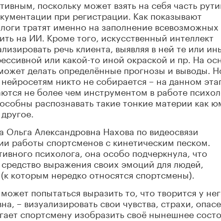
ивным, поскольку может взять на себя часть рут
окументации при регистрации. Как показывают
ологи тратят именно на заполнение всевозможных
ить на ИИ. Кроме того, искусственный интеллект
лизировать речь клиента, выявляя в ней те или ин
ессивной или какой-то иной окраской и пр. На ос
может делать определённые прогнозы и выводы. Н
 нейросетям никто не собирается – на данном этап
ются не более чем инструментом в работе психол
пособны распознавать такие тонкие материи как ю
 другое.
а Ольга Александровна Нахова по видеосвязи
ии работы спортсменов с кинетическим песком.
ивного психолога, она особо подчеркнула, что
 средство выражения своих эмоций для людей,
к которым нередко относятся спортсмены).
может попытаться выразить то, что творится у нег
а, – визуализировать свои чувства, страхи, опасе
агает спортсмену изобразить своё нынешнее сост