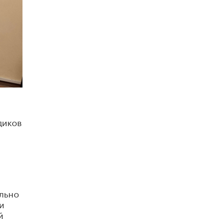
5 ИЮНЯ /
ЧТО ПРОИСХОДИТ?
«Евгений Онегин» станет обязательным
для повторения в 10–11-х классах
4 ИЮНЯ /
КАЧЕСТВО ОБРАЗОВАНИЯ
В Общественной палате предложили
шить школьную форму с учетом
национальных традиций регионов
4 ИЮНЯ /
ШКОЛЬНИКИ
В Госдуме предложили ввести онлайн-
формат для апелляций ЕГЭ
диков
3 ИЮНЯ /
ЕГЭ И ОГЭ
​Яндекс выпустил бесплатный курс по
защите от ИИ-мошенничества
2 ИЮНЯ /
BIG DATA
В России начнут применять новые
ально
подходы к разрешению конфликтов в
школах
и
2 ИЮНЯ /
ПОДРОСТКИ
й