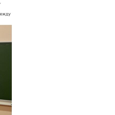
ь
Рособрнадзор ответил на жалобы
между
школьников на ошибки в ЕГЭ по
русскому
8 ИЮНЯ /
ЕГЭ И ОГЭ
Школа «СКОЛКА» и Госкорпорация
«Росатом» подписали соглашение о
сотрудничестве
8 ИЮНЯ /
ОБРАЗОВАТЕЛЬНАЯ ПОЛИТИКА
Депутаты призвали не отклонять
дипломы только из-за не пройденного
антиплагиата
5 ИЮНЯ /
ЧТО ПРОИСХОДИТ?
Минпросвещения просят добавить в
школьные учебники примеры женщин-
инженеров
5 ИЮНЯ /
УЧЕБНИКИ
Уличенный в списывании школьник
вернул себе призовое место на
олимпиаде через суд