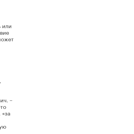
ь или
твие
может
у
ич. –
это
 «за
ную