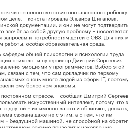
ается явное несоответствие поставленного ребёнку
мом деле, – констатировала Эльвира Шигапова. –
инской документации, и они не могут подтвердит
то влечёт за собой другую проблему – несоответс
 запросам и потребностям детей с ОВЗ. Для них 
 работы, особая образовательная среда.
ь кафедры общей психологии и психологии труда
ющий психолог и супервизор Дмитрий Сергеевич
равления эмоциями у программистов. Выбор этой
м, связан с тем, что сам докладчик по первому
 знакомых очень много людей из сферы IT, поэтом
расли ему более чем знакомы.
 постоянном стрессе, – сообщил Дмитрий Сергеев
ользовать искусственный интеллект, потому что 
, с другой – их именно за это и обвиняют, дескать,
лема связана даже не с этим, а с тем, что им
ом – бездушной машиной, не способной на обрат
имметричном режиме приводит к накоплению