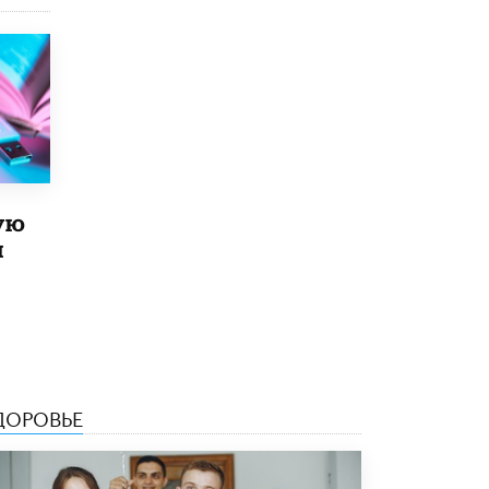
8 ИЮНЯ /
ЕГЭ И ОГЭ
Школа «СКОЛКА» и Госкорпорация
«Росатом» подписали соглашение о
сотрудничестве
8 ИЮНЯ /
ОБРАЗОВАТЕЛЬНАЯ ПОЛИТИКА
Депутаты призвали не отклонять
дипломы только из-за не пройденного
антиплагиата
5 ИЮНЯ /
ЧТО ПРОИСХОДИТ?
ую
й
Минпросвещения просят добавить в
школьные учебники примеры женщин-
инженеров
5 ИЮНЯ /
УЧЕБНИКИ
Уличенный в списывании школьник
вернул себе призовое место на
олимпиаде через суд
5 ИЮНЯ /
ЧТО ПРОИСХОДИТ?
ДОРОВЬЕ
«Евгений Онегин» станет обязательным
для повторения в 10–11-х классах