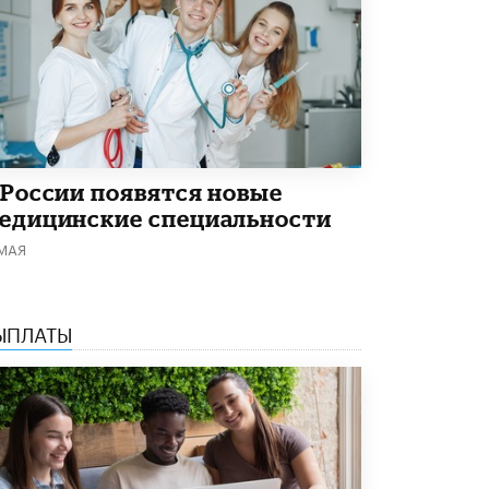
4 ИЮНЯ /
КАЧЕСТВО ОБРАЗОВАНИЯ
В Общественной палате предложили
шить школьную форму с учетом
национальных традиций регионов
4 ИЮНЯ /
ШКОЛЬНИКИ
В Госдуме предложили ввести онлайн-
формат для апелляций ЕГЭ
 России появятся новые
3 ИЮНЯ /
ЕГЭ И ОГЭ
едицинские специальности
​Яндекс выпустил бесплатный курс по
 МАЯ
защите от ИИ-мошенничества
2 ИЮНЯ /
BIG DATA
В России начнут применять новые
ЫПЛАТЫ
подходы к разрешению конфликтов в
школах
2 ИЮНЯ /
ПОДРОСТКИ
Академик РАН предупредил, что
ChatGPT отучит школьников думать
1 ИЮНЯ /
ШКОЛЬНИКИ