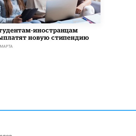
В Минобрнауки рассказали о новых
правилах приема в аспирантуру
1 ИЮНЯ /
КАЧЕСТВО ОБРАЗОВАНИЯ
тудентам-иностранцам
ыплатят новую стипендию
 МАРТА
алов