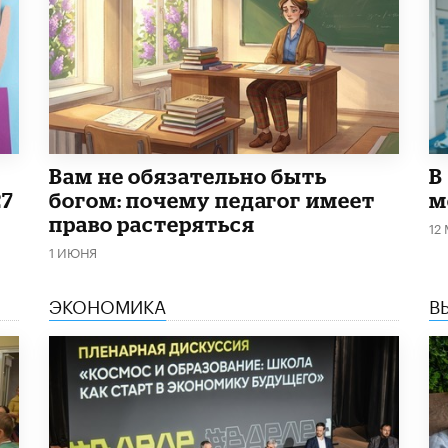
​Вам не обязательно быть
В
27
богом: почему педагог имеет
м
право растеряться
12
1 ИЮНЯ
ЭКОНОМИКА
В