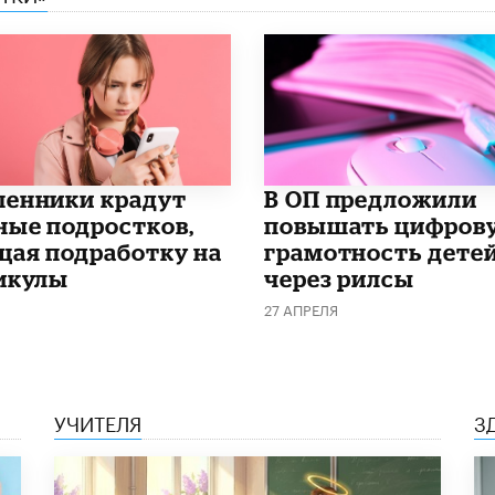
енники крадут
В ОП предложили
ные подростков,
повышать цифров
щая подработку на
грамотность дете
икулы
через рилсы
27 АПРЕЛЯ
УЧИТЕЛЯ
З