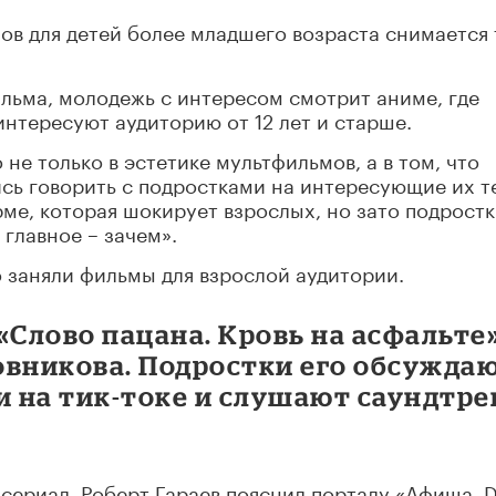
мов для детей более младшего возраста снимается 
льма, молодежь с интересом смотрит аниме, где
нтересуют аудиторию от 12 лет и старше.
 не только в эстетике мультфильмов, а в том, что
сь говорить с подростками на интересующие их т
рме, которая шокирует взрослых, но зато подрост
 главное – зачем».
 заняли фильмы для взрослой аудитории.
«Слово пацана. Кровь на асфальте
вникова. Подростки его обсужда
и на тик-токе и слушают саундтре
сериал, Роберт Гараев пояснил порталу «Афиша. D