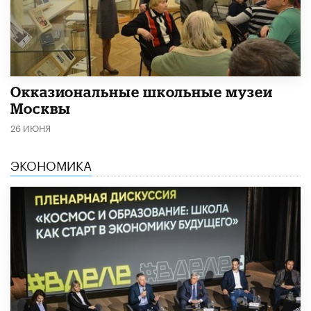
​Окказиональные школьные музеи
Москвы
26 ИЮНЯ
ЭКОНОМИКА