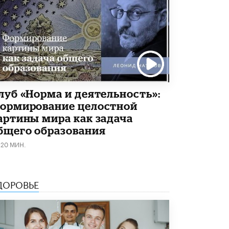
Академик РАН предупредил, что
ChatGPT отучит школьников думать
1 ИЮНЯ /
ШКОЛЬНИКИ
луб «Норма и деятельность»:
ормирование целостной
артины мира как задача
бщего образования
120 МИН.
ДОРОВЬЕ