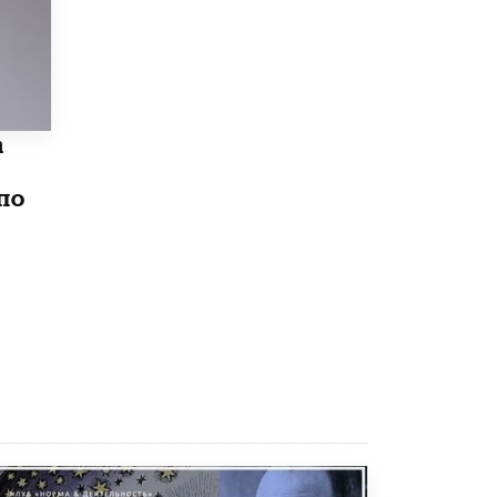
5 ИЮНЯ /
ЧТО ПРОИСХОДИТ?
«Евгений Онегин» станет обязательным
для повторения в 10–11-х классах
4 ИЮНЯ /
КАЧЕСТВО ОБРАЗОВАНИЯ
В Общественной палате предложили
а
шить школьную форму с учетом
национальных традиций регионов
по
4 ИЮНЯ /
ШКОЛЬНИКИ
В Госдуме предложили ввести онлайн-
формат для апелляций ЕГЭ
3 ИЮНЯ /
ЕГЭ И ОГЭ
​Яндекс выпустил бесплатный курс по
защите от ИИ-мошенничества
2 ИЮНЯ /
BIG DATA
В России начнут применять новые
подходы к разрешению конфликтов в
школах
2 ИЮНЯ /
ПОДРОСТКИ