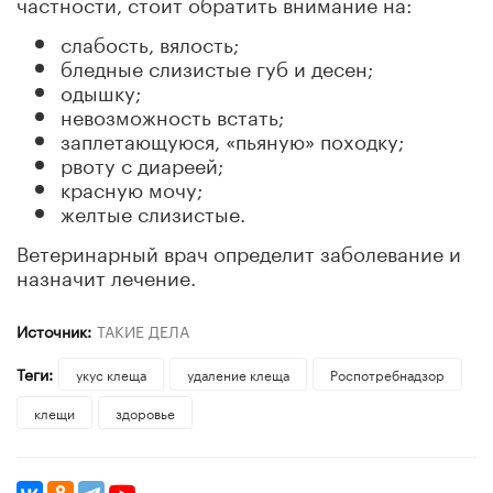
частности, стоит обратить внимание на:
слабость, вялость;
бледные слизистые губ и десен;
одышку;
невозможность встать;
заплетающуюся, «пьяную» походку;
рвоту с диареей;
красную мочу;
желтые слизистые.
Ветеринарный врач определит заболевание и
назначит лечение.
Источник:
ТАКИЕ ДЕЛА
Теги:
укус клеща
удаление клеща
Роспотребнадзор
клещи
здоровье