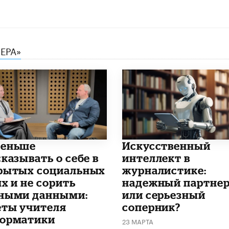
ЕРА»
еньше
Искусственный
казывать о себе в
интеллект в
рытых социальных
журналистике:
х и не сорить
надежный партне
ными данными:
или серьезный
еты учителя
соперник?
орматики
23 МАРТА