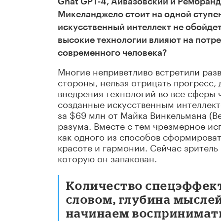
Ghat GPT-4, Айвазовский и Рембрандт
Микеланджело стоит на одной ступен
искусственный интеллект не обойдет
высокие технологии влияют на потр
современного человека?
Многие неприветливо встретили раз
стороны, нельзя отрицать прогресс,
внедрения технологий во все сферы 
созданные искусственным интеллекто
за $69 млн от Майка Винкельмана (B
разума. Вместе с тем чрезмерное и
как одного из способов сформироват
красоте и гармонии. Сейчас зритель 
которую он запакован.
Количество спецэффект
словом, глубина мыслей
начинаем воспринимать 