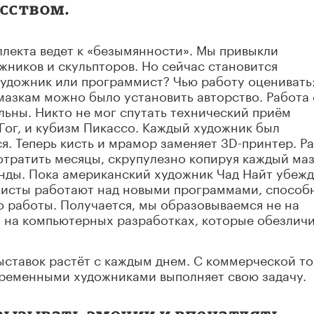
сством.
лекта ведет к «безымянности». Мы привыкли
жников и скульпторов. Но сейчас становится
художник или программист? Чью работу оценивать
мазкам можно было установить авторство. Работа 
ьны. Никто не мог спутать технический приём
 Гог, и кубизм Пикассо. Каждый художник был
я. Теперь кисть и мрамор заменяет 3D-принтер. Р
отратить месяцы, скрупулезно копируя каждый маз
унды. Пока американский художник Чад Найт убежд
листы работают над новыми программами, спосо
го работы. Получается, мы образовываемся не на
а на компьютерных разработках, которые обезлич
ставок растёт с каждым днем. С коммерческой то
временными художниками выполняет свою задачу.
 вызывать эмоции и впечатлять –