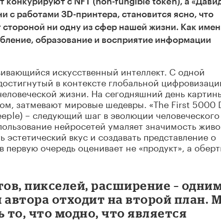
 конкурируют с NFT (non-fungible token), а «Дави
и с работами ЗD-принтера, становится ясно, что
 стороной ни одну из сфер нашей жизни. Как име
ебление, образование и восприятие информации
вивающийся искусственный интеллект. С одной
 достигнутый в контексте глобальной цифровизаци
человеческой жизни. На сегодняшний день картин
м, затмевают мировые шедевры. «The First 5000 
eeple) – следующий шаг в эволюции человеческого
спользование нейросетей умаляет значимость жив
ь эстетический вкус и создавать представление о
в первую очередь оценивает не «продукт», а обертк
ов, пикселей, расширение – одни
 автора отходит на второй план. 
то, что модно, что является