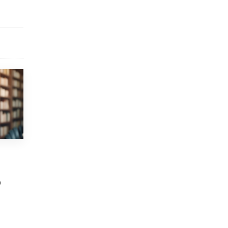
Академик РАН предупредил, что
ChatGPT отучит школьников думать
1 ИЮНЯ /
ШКОЛЬНИКИ
р