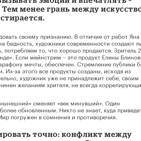
. Тем менее грань между искусств
 стирается.
довать своему признанию. В отличие от работ Яна
на бедность, художники современности создают л
ь, потребляем то, что хорошо продается. Зритель 2
ренде». Если мейнстрим – это продукт Елены Блинов
арафону мечты, обеспечен. Стремление публики б
и. Из-за этого все продукты созданы, исходя из
ельно, художник уже не принадлежит себе, своим
чинен желаниям зрителя, не всегда коррелирующи
к нынешний» сменяет «век минувший». Один
более обновленным. Никто не знает, куда приведе
Мир погружен в сомнения и противоречия.
ировать точно: конфликт между