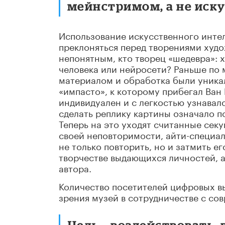
мейнстримом, а не иску
Использование искусственного интел
преклоняться перед творениями худо
непонятным, кто творец «шедевра»: 
человека или нейросети? Раньше по 
материалом и обработка были уникал
«импасто», к которому прибегал Ван
индивидуален и с легкостью узнавалс
сделать реплику картины означало п
Теперь на это уходят считанные сек
своей неповторимости, айти-специа
не только повторить, но и затмить е
творчестве выдающихся личностей, 
автора.
Количество посетителей цифровых вы
зрения музей в сотрудничестве с со
Цель – воздействовать,