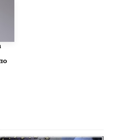
8 ИЮНЯ /
ЕГЭ И ОГЭ
Школа «СКОЛКА» и Госкорпорация
«Росатом» подписали соглашение о
сотрудничестве
8 ИЮНЯ /
ОБРАЗОВАТЕЛЬНАЯ ПОЛИТИКА
Депутаты призвали не отклонять
а
дипломы только из-за не пройденного
антиплагиата
5 ИЮНЯ /
ЧТО ПРОИСХОДИТ?
по
Минпросвещения просят добавить в
школьные учебники примеры женщин-
инженеров
5 ИЮНЯ /
УЧЕБНИКИ
Уличенный в списывании школьник
вернул себе призовое место на
олимпиаде через суд
5 ИЮНЯ /
ЧТО ПРОИСХОДИТ?
«Евгений Онегин» станет обязательным
для повторения в 10–11-х классах