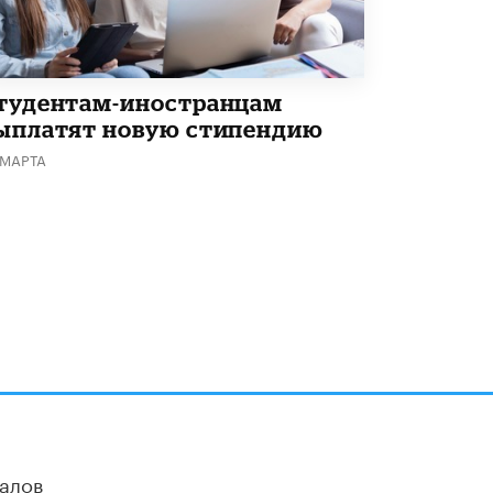
тудентам-иностранцам
ыплатят новую стипендию
 МАРТА
алов