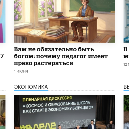
​Вам не обязательно быть
В
27
богом: почему педагог имеет
м
право растеряться
12
1 ИЮНЯ
ЭКОНОМИКА
В