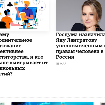
чему
Госдума назначил
олнительное
Яну Лантратову
азование
уполномоченным 
ективнее
правам человека в
етиторства, и кто
России
ьше выигрывает от
15 МАЯ
школьных
ятий?