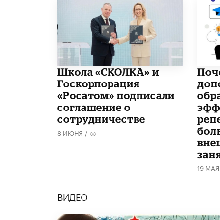
Школа «СКОЛКА» и
​По
Госкорпорация
доп
«Росатом» подписали
обр
соглашение о
эфф
сотрудничестве
реп
бол
8 ИЮНЯ
/
вне
зан
19 МАЯ
ВИДЕО