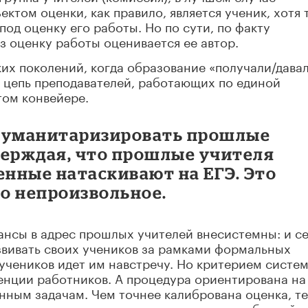
ктом оценки, как правило, является ученик, хотя 
од оценку его работы. Но по сути, по факту
 оценку работы оценивается ее автор.
их поколений, когда образование «получали/давал
 цепь преподавателей, работающих по единой
том конвейере.
 гуманитаризировать прошлые
верждая, что прошлые учителя
енные натаскивают на ЕГЭ. Это
но непроизвольное.
ансы в адрес прошлых учителей внесистемны: и с
звивать своих учеников за рамками формальных
 учеников идет им навстречу. Но критерием систе
тенции работников. А процедура ориентирована на
нным задачам. Чем точнее калибрована оценка, т
материалы как защищающие от злоупотреблений.