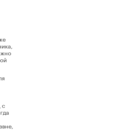
Академик РАН предупредил, что
ChatGPT отучит школьников думать
1 ИЮНЯ /
ШКОЛЬНИКИ
же
ника,
ожно
ной
ля
 с
огда
звне,