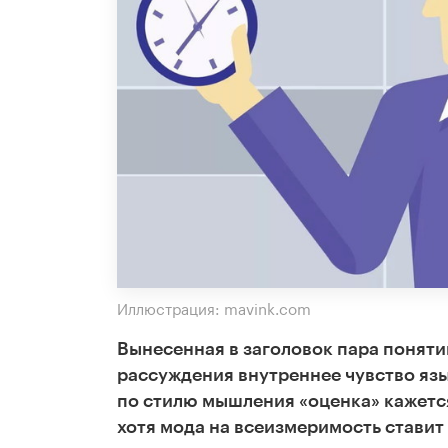
Иллюстрация: mavink.com
Вынесенная в заголовок пара понятий
рассуждения внутреннее чувство язык
по стилю мышления «оценка» кажется
хотя мода на всеизмеримость стави