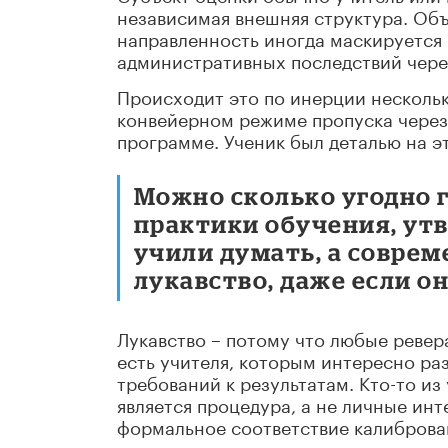
независимая внешняя структура. Объе
направленность иногда маскируется п
административных последствий через
Происходит это по инерции нескольк
конвейерном режиме пропуска через
программе. Ученик был деталью на э
Можно сколько угодно
практики обучения, ут
учили думать, а соврем
лукавство, даже если о
Лукавство – потому что любые ревер
есть учителя, которым интересно ра
требований к результатам. Кто-то из
является процедура, а не личные ин
формальное соответствие калиброва
лучше считаются экзаменационные 