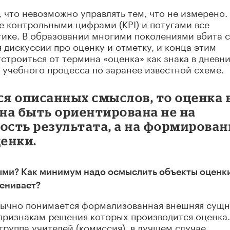
 что невозможно управлять тем, что не измерено.
е контрольными цифрами (KPI) и потугами все
тике. В образовании многими поколениями вбита с
я дискуссии про оценку и отметку, и конца этим
строиться от термина «оценка» как знака в дневни
учебного процесса по заранее известной схеме.
я описанных смыслов, то оценка 
на быть ориентирована не на
сть результата, а на формирован
енки.
ыми? Как минимум надо осмыслить объекты оценк
ценивает?
обычно понимается формализованная внешняя сущн
 признакам решения которых производится оценка.
группа учителей (комиссия), в лучшем случае