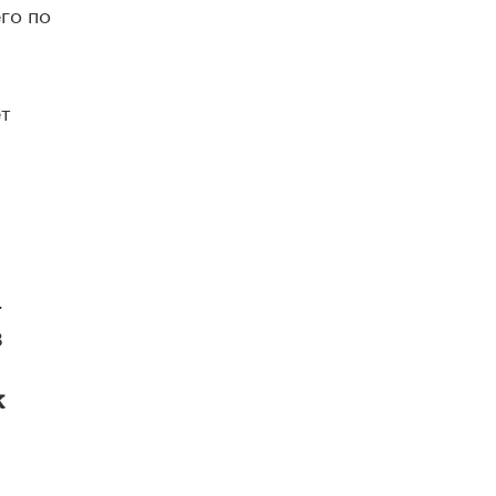
го по
ет
–
в
к