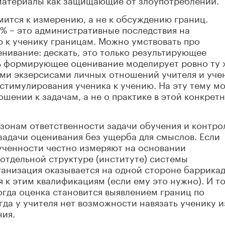
мится к измерению, а не к обсуждению границ.
9% – это административные последствия на
 к ученику границам. Можно умствовать про
ивание: дескать, это только результирующее
9% формирующее оценивание моделирует ровно ту 
ими экзерсисами личных отношений учителя и уче
стимулирования ученика к учению. На эту тему м
ошении к задачам, а не о практике в этой конкрет
 зонам ответственности задачи обучения и контро
задачи оценивания без ущерба для смыслов. Если
ученности честно измеряют на основании
отдельной структуре (институте) системы
ганизация оказывается на одной стороне баррикад
 к этим квалификациям (если ему это нужно). И т
огда оценка становится выявлением границ по
да у учителя нет возможности навязать ученику и
ния.