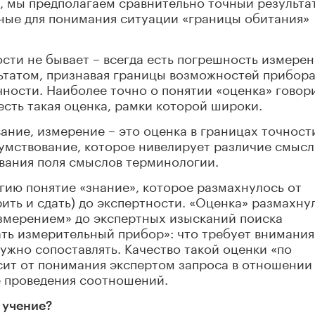
, мы предполагаем сравнительно точный результат
зные для понимания ситуации «границы обитания»
сти не бывает – всегда есть погрешность измерен
ьтатом, признавая границы возможностей прибора
чности. Наиболее точно о понятии «оценка» говор
есть такая оценка, рамки которой широки.
вание, измерение – это оценка в границах точност
умствование, которое нивелирует различие смысл
вания поля смыслов терминологии.
огию понятие «знание», которое размахнулось от
ть и сдать) до экспертности. «Оценка» размахну
змерением» до экспертных изысканий поиска
ть измерительный прибор»: что требует внимания
нужно сопоставлять. Качество такой оценки «по
сит от понимания экспертом запроса в отношении
е проведения соотношений.
 учение?