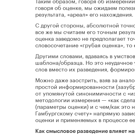
Таким образом, говоря об измерении
говоря об оценке, мы ожидаем поле
результата, «ареал» его нахождения.
С другой стороны, абсолютной точно
все же мы считаем его точным резул
оценка заведомо не предполагает то
словосочетание «грубая оценка», то 
Другими словами, вдаваясь в умство
шаблона/образца. Но это неудачное 
слов вместо их разведения, формиро
Можно даже заострить, взяв за анал
простой информированности (зазубри
от упомянутой синонимичности с «и
методологии измерения — «как сдела
(параметры оценки) и с чем/как это 
Гамбургскому счету» напрямую зави
оценки и применяемых в процессе е
Как смысловое разведение влияет на