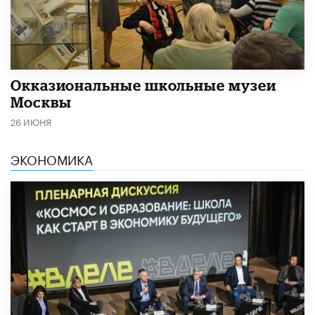
​Окказиональные школьные музеи
Москвы
26 ИЮНЯ
ЭКОНОМИКА