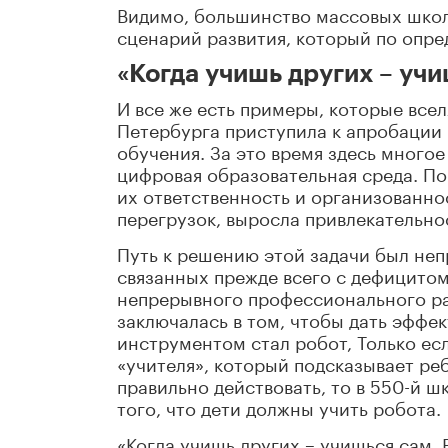
Видимо, большинство массовых шко
сценарий развития, который по опре
«Когда учишь других – уч
И все же есть примеры, которые все
Петербурга приступила к апробации
обучения. За это время здесь много
цифровая образовательная среда. По
их ответственность и организованн
перегрузок, выросла привлекательно
Путь к решению этой задачи был неп
связанных прежде всего с дефицито
непрерывного профессионального раз
заключалась в том, чтобы дать эффек
инструментом стал робот, Только есл
«учителя», который подсказывает ре
правильно действовать, то в 550-й 
того, что дети должны учить робота.
«Когда учишь других – учишься сам. 