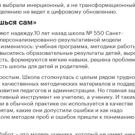
л выбрали инерционный, а не трансформационны
делению не ведет к цифровому обновлению.
ишься сам»
ляют надежду.10 лет назад школа № 550 Санкт-
 персонализированно-результативной модели
е изменилось: учебная программа, методики работ
высились образовательные результаты детей, выр
ость, формируются мягкие навыки, решена пробле
сть школы для детей и родителей.
ростым. Школа столкнулась с целым рядом трудно
м качественных методических материалов и подде
вития педагогов и администрации. Но главная за
тивный инструмент не учителю, а ученику. И таки
и в обычной практике он используется в качестве
бятам, какие они допустили ошибки и как надо
школе методом проб и ошибок пришли к пониманию
Робот – это модель ученика, который не умеет нич