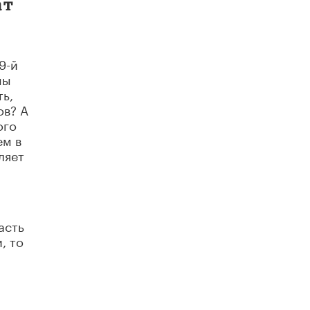
ат
9-й
мы
ь,
ов? А
ого
ем в
ляет
асть
, то