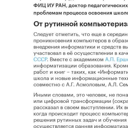
ФИЦ ИУ РАН, доктор педагогических
проблемам процесса освоения школ
От рутинной компьютериз
Следует отметить, что еще в середи
проникновения компьютеров в образо
внедрения информатики и средств в
участвовал в её осуществлении в ка
СССР
. Вместе с академиком
А.П. Ер
информатизации образования. Кроме 
работ и книг – таких, как «Информат
школа и новые информационные техн
совместно с А.Г. Асмоловым, А.Л. С
Иными словами, это человек, не по
или цифровой трансформации (сокра
рассказал в своем выступлении. Их в
когда происходит процесс компьюте
решения рутинных задач и обучения
осуществляется ранняя информатиза