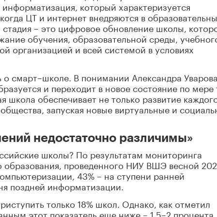
я информатизация, который характеризуется
когда ЦТ и интернет внедряются в образовательн
я стадия – это цифровое обновление школы, котор
жание обучения, образовательной среды, учебног
ой организацией и всей системой в условиях
 о смарт–школе. В понимании Александра Уварова
бразуется и переходит в новое состояние по мере 
ая школа обеспечивает не только развитие каждог
сообщества, запуская новые виртуальные и социал
нений недостаточно различимы»
оссийские школы? По результатам мониторинга
 образования, проведенного НИУ ВШЭ весной 202
 компьютеризации, 43% – на ступени ранней
ня поздней информатизации.
иступить только 18% школ. Однако, как отметил
анным этот показатель еще ниже – 1,5–2 процента.