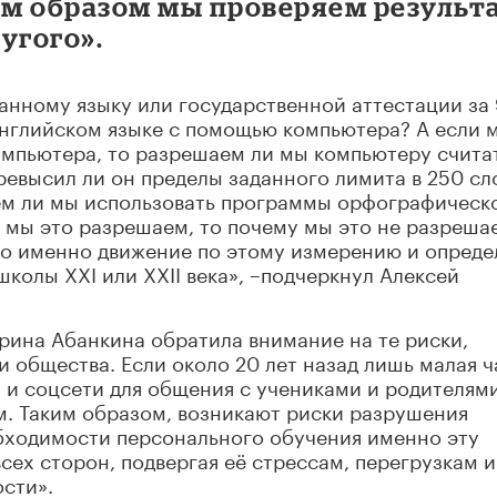
им образом мы проверяем результ
угого».
анному языку или государственной аттестации за 
 английском языке с помощью компьютера? А если 
мпьютера, то разрешаем ли мы компьютеру считат
ревысил ли он пределы заданного лимита в 250 сл
ем ли мы использовать программы орфографическ
и мы это разрешаем, то почему мы это не разреша
 что именно движение по этому измерению и опреде
колы XXI или XXII века», –подчеркнул Алексей
ина Абанкина обратила внимание на те риски,
 общества. Если около 20 лет назад лишь малая ч
и соцсети для общения с учениками и родителями
м. Таким образом, возникают риски разрушения
обходимости персонального обучения именно эту
сех сторон, подвергая её стрессам, перегрузкам и
сти».