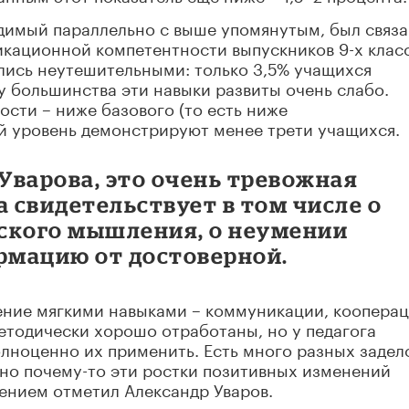
имый параллельно с выше упомянутым, был связа
ационной компетентности выпускников 9-х класс
лись неутешительными: только 3,5% учащихся
 у большинства эти навыки развиты очень слабо.
сти – ниже базового (то есть ниже
й уровень демонстрируют менее трети учащихся.
Уварова, это очень тревожная
а свидетельствует в том числе о
ского мышления, о неумении
рмацию от достоверной.
ение мягкими навыками – коммуникации, кооперац
етодически хорошо отработаны, но у педагога
лноценно их применить. Есть много разных задел
, но почему-то эти ростки позитивных изменений
ением отметил Александр Уваров.