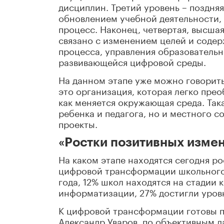
дисциплин. Третий уровень – поздня
обновлением учебной деятельности, 
процесс. Наконец, четвертая, высша
связано с изменением целей и содер
процесса, управления образовательн
развивающейся цифровой среды.
На данном этапе уже можно говорить
это организация, которая легко прео
как меняется окружающая среда. Так
ребенка и педагога, но и местного 
проекты.
«Ростки позитивных изме
На каком этапе находятся сегодня р
цифровой трансформации школьного
года, 12% школ находятся на стадии
информатизации, 27% достигли уров
К цифровой трансформации готовы пр
Александр Уваров, по объективным д