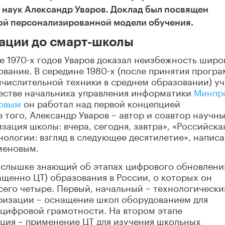
 наук Александр Уваров. Доклад был посвящен
ой персонализированной модели обучения.
ации до смарт-школы
не 1970-х годов Уваров доказал неизбежность широ
вание. В середине 1980-х (после принятия прогр
ычислительной техники в среднем образовании) у
честве начальника управления информатики
Минпр
шовым
он работал над первой концепцией
того, Александр Уваров – автор и соавтор научн
изация школы: вчера, сегодня, завтра», «Российска
ологии: взгляд в следующее десятилетие», напис
еменовым.
наслышке знающий об этапах цифрового обновлени
щенно ЦТ) образования в России, о которых он
сего четыре. Первый, начальный – технологически
ризации – оснащение школ оборудованием для
 цифровой грамотности. На втором этапе
ция – применение ЦТ для изучения школьных