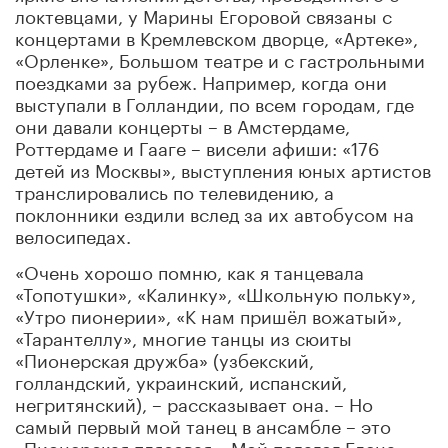
локтевцами, у Марины Егоровой связаны с
концертами в Кремлевском дворце, «Артеке»,
«Орленке», Большом театре и с гастрольными
поездками за рубеж. Например, когда они
выступали в Голландии, по всем городам, где
они давали концерты – в Амстердаме,
Роттердаме и Гааге – висели афиши: «176
детей из Москвы», выступления юных артистов
транслировались по телевидению, а
поклонники ездили вслед за их автобусом на
велосипедах.
«Очень хорошо помню, как я танцевала
«Топотушки», «Калинку», «Школьную польку»,
«Утро пионерии», «К нам пришёл вожатый»,
«Тарантеллу», многие танцы из сюиты
«Пионерская дружба» (узбекский,
голландский, украинский, испанский,
негритянский), – рассказывает она. – Но
самый первый мой танец в ансамбле – это
«Пионерская плясовая». Мой педагог Елена