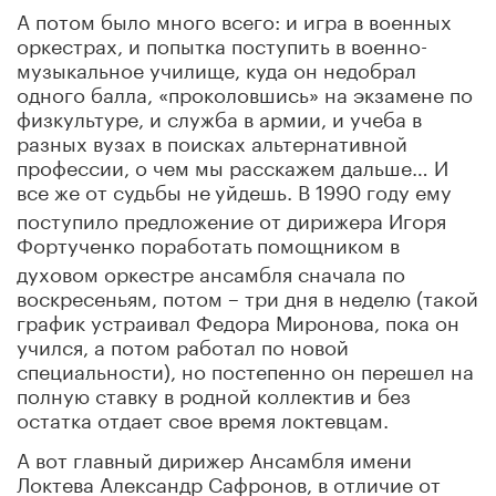
А потом было много всего: и игра в военных
оркестрах, и попытка поступить в военно-
музыкальное училище, куда он недобрал
одного балла, «проколовшись» на экзамене по
физкультуре, и служба в армии, и учеба в
разных вузах в поисках альтернативной
профессии, о чем мы расскажем дальше… И
все же от судьбы не
уйдешь. В 1990 году ему
поступило предложение от дирижера Игоря
Фортученко поработать
помощником в
духовом оркестре ансамбля сначала по
воскресеньям, потом – три дня в неделю (такой
график устраивал Федора Миронова, пока он
учился, а потом работал по новой
специальности), но постепенно он перешел на
полную ставку в родной коллектив и без
остатка отдает свое время локтевцам.
А вот главный дирижер Ансамбля имени
Локтева Александр Сафронов, в отличие от