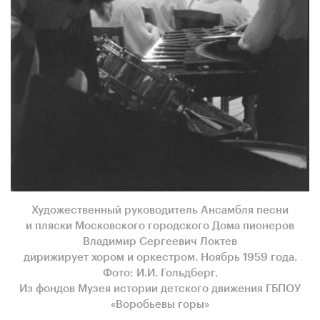
Художественный руководитель Ансамбля песни
и пляски Московского городского Дома пионеров
Владимир Сергеевич Локтев
дирижирует хором и оркестром. Ноябрь 1959 года.
Фото: И.И. Гольдберг.
Из фондов Музея истории детского движения ГБПОУ
«Воробьевы горы»