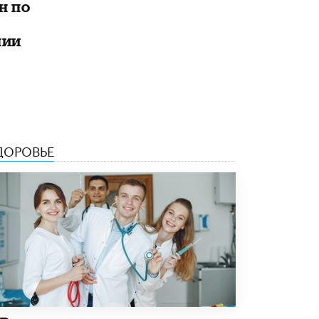
н по
Рособрнадзор ответил на жалобы
школьников на ошибки в ЕГЭ по
лии
русскому
8 ИЮНЯ /
ЕГЭ И ОГЭ
Школа «СКОЛКА» и Госкорпорация
«Росатом» подписали соглашение о
сотрудничестве
8 ИЮНЯ /
ОБРАЗОВАТЕЛЬНАЯ ПОЛИТИКА
ДОРОВЬЕ
Депутаты призвали не отклонять
дипломы только из-за не пройденного
антиплагиата
5 ИЮНЯ /
ЧТО ПРОИСХОДИТ?
Минпросвещения просят добавить в
школьные учебники примеры женщин-
инженеров
5 ИЮНЯ /
УЧЕБНИКИ
Уличенный в списывании школьник
вернул себе призовое место на
олимпиаде через суд