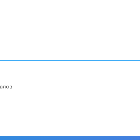
Академик РАН предупредил, что
ChatGPT отучит школьников думать
1 ИЮНЯ /
ШКОЛЬНИКИ
алов