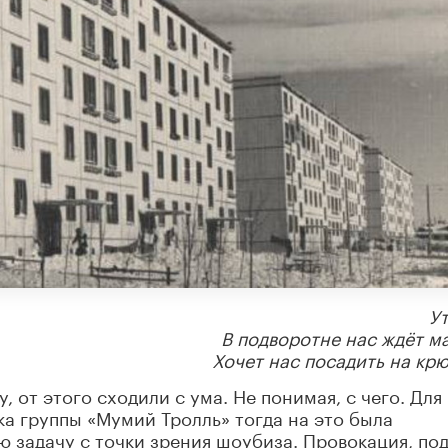
Ут
В подворотне нас ждёт ма
Хочет нас посадить на кр
у, от этого сходили с ума. Не понимая, с чего. Для
ыка группы «Мумий Тролль» тогда на это была
ю задачу с точки зрения шоубиза. Провокация, под