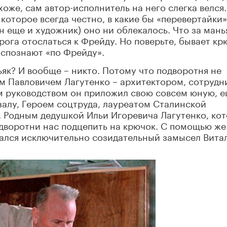
хоже, сам автор-исполнитель на него слегка велся.
которое всегда честно, в какие бы «перевертайки»
он еще и художник) оно ни облекалось. Что за мань
рога отослаться к Фрейду. Но поверьте, бывает кр
аспознают «по Фрейду».
ньяк? И вообще
–
никто. Потому что подворотня не
ем Павловичем Лагутенко – архитектором, сотруд
им руководством он приложил свою совсем юную, 
кзалу, Героем соцтруда, лауреатом Сталинской
пр. Родным дедушкой Ильи Игоревича Лагутенко, ко
одворотни нас подцепить на крючок. С помощью же
ался исключительно созидательный замысел Вита