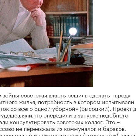
е войны советская власть решила сделать народу
итного жилья, потребность в котором испытывали
ток со всего одной уборной» (Высоцкий). Проект 
 удешевляли, но опередили в запуске подобного
али консультировать советских коллег. Это –
сово не переезжала из коммуналок и бараков.
 социально и психологически («морально»), равно