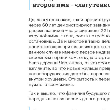
второе имя – «лагутенк
Да, «лагутенковки», как и прочие хр
через 60 лет демонстрируют завидн
рассыпающихся «человейников» XXI в
«хрущобами». Что ж, роста потребно
остановишь. Да и многое в таких дел
несмолкающая притча во языцех и по
данном случае именно первое индив
скромным горшочком, откуда стартов
близ деревни Чертаново, от которого
взгляните, во что новые жильцы пре
переоборудования даже без переплан
внутри хрущевки. Открытость к пере
нужного всем жилья.
Так и вышло, что фамилия будущего 
народных лет за восемь до его рожде