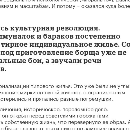
овиям и масштабам. И потому – оказался куда бол
ась культурная революция.
оммуналок и бараков постепенно
ртирное индивидуальное жилье. С
 под приготовление борща уже не
льные бои, а звучали речи
в.
нализации типового жилья. Это уже были не углы
машние мирки со своей жизнью, с ограниченным
астерились и прятались разные погремушки.
еличения, историческое, переломное дело.
, он открыл перед советскими горожанами
ь собственную жизнь, что перевернуло ее образ. 
 быта, главного почти никто не заметил: вначале