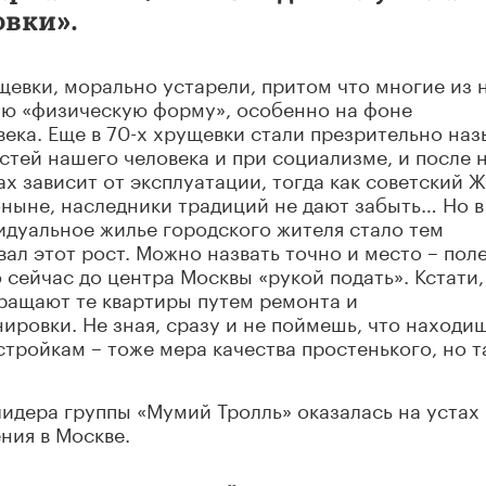
овки».
ущевки, морально устарели, притом что многие из 
ую «физическую форму», особенно на фоне
ека. Еще в 70-х хрущевки стали презрительно наз
стей нашего человека и при социализме, и после 
ах зависит от эксплуатации, тогда как советский 
ныне, наследники традиций не дают забыть… Но в
идуальное жилье городского жителя стало тем
ал этот рост. Можно назвать точно и место – пол
 сейчас до центра Москвы «рукой подать». Кстати,
вращают те квартиры путем ремонта и
ировки. Не зная, сразу и не поймешь, что находи
стройкам – тоже мера качества простенького, но т
лидера группы «Мумий Тролль» оказалась на устах
ния в Москве.