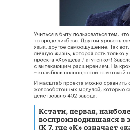
Учиться в быту пользоваться тем, что
то вроде ликбеза. Другой уровень с
язык, другое самоощущение. Так вот
личную жизнь, которая есть только у
проекта «Хрущева-Лагутенко»! Завело
с вытекающим расширением. На крох
– колыбель полноценной советской с
И масштаб проекта можно сравнить с
железобетонных модулей, которые сш
действовало 402 завода.
Кстати, первая, наибол
воспроизводившаяся в 
(К-7, где «K» означает 