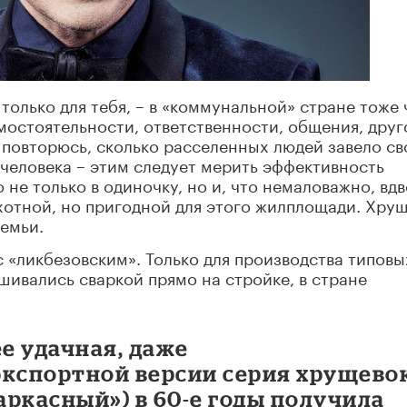
 только для тебя, – в «коммунальной» стране тоже 
амостоятельности, ответственности, общения, друг
, повторюсь, сколько расселенных людей завело с
 человека – этим следует мерить эффективность
 не только в одиночку, но и, что немаловажно, вд
отной, но пригодной для этого жилплощади. Хру
емьи.
 «ликбезовским». Только для производства типовы
ивались сваркой прямо на стройке, в стране
ее удачная, даже
экспортной версии серия хрущево
«каркасный») в 60-е годы получила