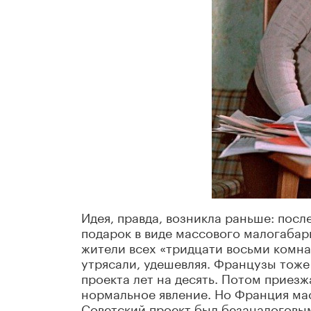
Идея, правда, возникла раньше: посл
подарок в виде массового малогабар
жители всех «тридцати восьми комна
утрясали, удешевляя. Французы тоже
проекта лет на десять. Потом приезж
нормальное явление. Но Франция мас
Советский проект был безаналоговым