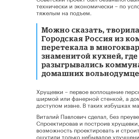
технически и экономически – по усл
тяжелым на подъем.
Можно сказать, творил
Городская Россия из к
перетекала в многоква
знаменитой кухней, где
разыгрывались коммуна
домашних вольнодумце
Хрущевки – первое воплощение персо
ширмой или фанерной стенкой, а до
доступом извне. В таких избушках м
Виталий Павлович сделал, без преув
Спроектировав и построив хрущевки
возможность проектировать и строит
ощутили только небывалое улучшение