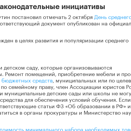
Законодательные инициативы
утин постановил отмечать 2 октября
День среднег
оответствующий документ опубликован на официа
ежден в целях развития и популяризации среднего
ли детском саду, которые организовываются
ы. Ремонт помещений, приобретение мебели и пр
т бюджетных средств
, муниципальных или по целе
т по семейному праву, член Ассоциации юристов Р
ли муниципальные детские сады или школы не мог
 средства для обеспечения условий обучения. Если
ответствующие статьи ФЗ «Об образовании в РФ» и
титься в органы прокуратуры и Министерство нау
тоимость минимального набора необходимых тов