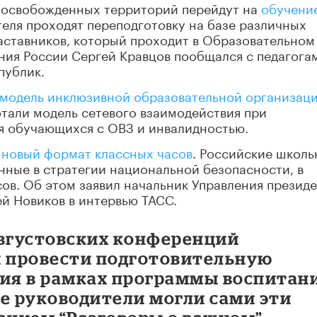
 и освобожденных территорий перейдут на
обучени
теля проходят переподготовку на базе различных
аставников, который проходит в Образовательном
ния России Сергей Кравцов пообщался с педагога
публик.
модель инклюзивной образовательной организац
отали модель сетевого взаимодействия при
я обучающихся с ОВЗ и инвалидностью.
я
новый формат классных часов
. Российские школь
нные в стратегии национальной безопасности, в
ов. Об этом заявил начальник Управления презид
й Новиков в интервью ТАСС.
августовских конференций
и провести подготовительную
ния в рамках программы воспитан
е руководители могли сами эти