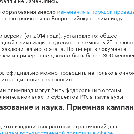
 баллы не изменились.
о образования внесло
изменения в порядок провед
распространяется на Всероссийскую олимпиаду
й версии (от 2014 года), установлено: общее
 одной олимпиады не должно превышать 25 процен
 заключительного этапа. Но теперь в документе
лей и призеров не должно быть более 300 челове
рь официально можно проводить не только в очно
 дистанционных технологий.
ами олимпиад могут быть федеральные органы
лнительной власти субъектов РФ, а также вузы.
азование и наука. Приемная кампа
т, что введение возрастных ограничений для
нципам государственной политики в сфере