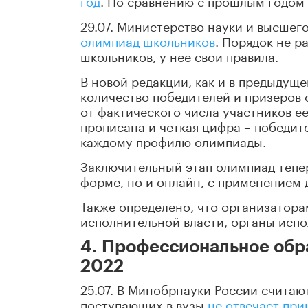
год
. По сравнению с прошлым годом
29.07. Министерство науки и высшег
олимпиад школьников
. Порядок не 
школьников, у нее свои правила.
В новой редакции, как и в предыдуще
количество победителей и призеров
от фактического числа участников ее
прописана и четкая цифра
–
победите
каждому профилю олимпиады.
Заключительный этап олимпиад тепе
форме, но и онлайн, с применением
Также определено, что организатор
исполнительной власти, органы испо
4. Профессиональное обр
2022
25.07. В Минобрнауки России считаю
поступающих в вузы
не отвечает при