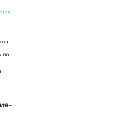
В Госдуме предложили запустить
программу «Выпускной кешбэк» для
ения
тех, кто сдал ЕГЭ и ОГЭ
29 МАЯ /
ЕГЭ И ОГЭ
тов
к по
й
ния–