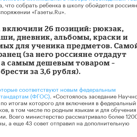
, что собрать ребенка в школу обойдется россиян
аспоряжении «Газеты.Ru».
 включили 26 позиций: рюкзак,
аши, дневник, альбомы, краски и
мых для ученика предметов. Само
ранец (за него россияне отдадут
, а самым дешевым товаром –
рести за 3,6 рубля).
оторые соответствуют новым федеральным
стандартам (ФГОС)
. «Состоялось заседание Научно
 по итогам которого для включения в федеральный
ов, в том числе по родным языкам и для обучения
нии. Всего министерство рассматривало более 120
ны, а еще 43 совет отправил на дополнительную