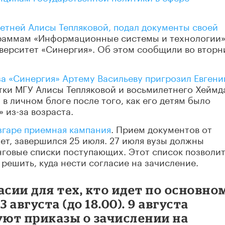
летней Алисы Тепляковой, подал документы своей
раммам «Информационные системы и технологии»
верситет «Синергия». Об этом сообщили во вторн
за «Синергия» Артему Васильеву пригрозил Евгени
тки МГУ Алисы Тепляковой и восьмилетнего Хеймд
 в личном блоге после того, как его детям было
 из-за возраста.
згаре приемная кампания
. Прием документов от
т, завершился 25 июля. 27 июля вузы должны
нговые списки поступающих. Этот список позволи
решить, куда нести согласие на зачисление.
асии для тех, кто идет по основно
 августа (до 18.00). 9 августа
ют приказы о зачислении на