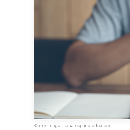
Фото: images.squarespace-cdn.com