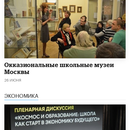
​Окказиональные школьные музеи
Москвы
26 ИЮНЯ
ЭКОНОМИКА