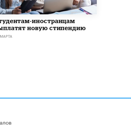
Академик РАН предупредил, что
ChatGPT отучит школьников думать
1 ИЮНЯ /
ШКОЛЬНИКИ
тудентам-иностранцам
ыплатят новую стипендию
 МАРТА
алов