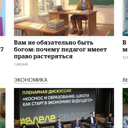
​Вам не обязательно быть
В
27
богом: почему педагог имеет
м
право растеряться
12
1 ИЮНЯ
ЭКОНОМИКА
В