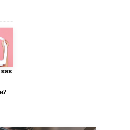
исторические объекты
11 ИЮНЯ /
ГОРОДСКОЕ ОБРАЗОВАНИЕ
​Почти 50 новых объектов образования
открыли в этом учебном году в Москве
10 ИЮНЯ /
ГОРОДСКОЕ ОБРАЗОВАНИЕ
Госдума приняла закон о детских SIM-
картах
10 ИЮНЯ /
ДЕТИ
Глава СПЧ предложил вернуть в школы
 как
устные переходные экзамены
9 ИЮНЯ /
КАЧЕСТВО ОБРАЗОВАНИЯ
​Объединяя дошкольный мир
и?
8 ИЮНЯ /
АНОНС
«Сколково» и ГК «Просвещение»
анонсировали запуск акселератора
технологических решений для всех
уровней образования
8 ИЮНЯ /
ЧТО ПРОИСХОДИТ?