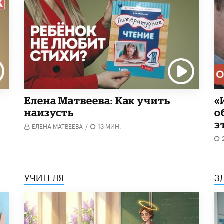
Елена Матвеева: Как учить
«
наизусть
о
э
ЕЛЕНА МАТВЕЕВА
/
13 МИН.
УЧИТЕЛЯ
З