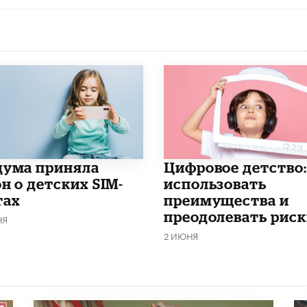
дума приняла
​Цифровое детство:
н о детских SIM-
использовать
тах
преимущества и
преодолевать риск
НЯ
2 ИЮНЯ