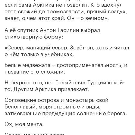
если сама Арктика не позволит. Кто вдохнул
этот свежий до промозглости, пряный воздух,
знает, о чем этот край. Он
о вечном».
–
А её спутник Антон Гасилин выбрал
стихотворную форму:
«Север, манящий север. Зовёт он, хоть и читал
о нём только в учебниках,
Белые медвежата – достопримечательность, и
название его сложили.
Не курорт это, не тёплый пляж Турции какой-
то. Другим Арктика привлекает.
Соловецкие острова и монастырь свой
белоглавый, моря огромные и виды,
затмевающие предыдущие солнечные берега.
Ох, моя мечта.
Север, манящий север.