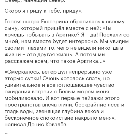
Скоро я приду к тебе, приду».
Гостья шатра Екатерина обратилась к своему
сыну, который пришёл вместе с ней: «Ты
хочешь побывать в Арктике? Я – да! Поехали со
мной, нам вместе будет интересно. Мы увидим
своими глазами то, чего не видели никогда в
жизни – это другая жизнь. А потом мы
расскажем всем, что такое Арктика...»
«Смеркалось, ветер дул непрерывно уже
вторые сутки! Очень хотелось спать, но
удивительное и всепоглощающее чувство
ожидания встречи с Белым
морем меня
мобилизовало
.
И вот первые пейзажи этого
пространства впечатлили, бескрайние леса и
гладь воды, звенящая глубина веков и
бесконечное спокойствие накрыло меня», –
написал Денис Ковалёв.
Во время лекции участники признавались, что