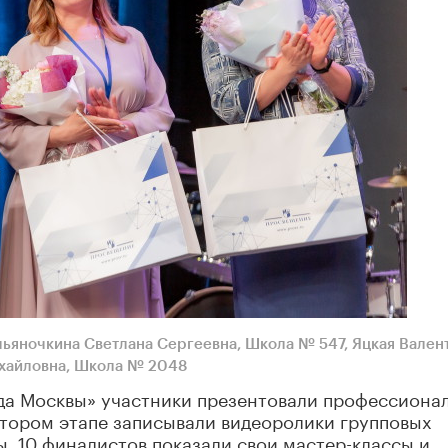
льяночкина Светлана Сергеевна, Школа № 547, Яцкая Вален
хайловна, Школа № 2048
да Москвы» участники презентовали профессиона
втором этапе записывали видеоролики групповых
ы. 10 финалистов показали свои мастер-классы и