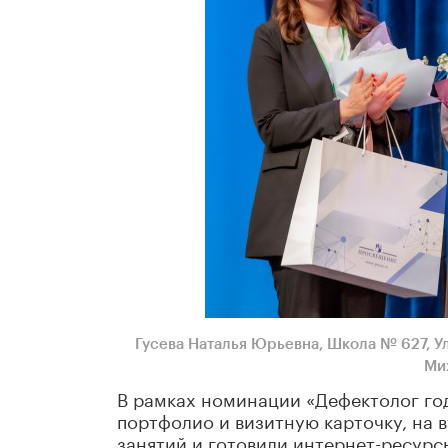
Гусева Наталья Юрьевна, Школа № 627, У
Ми
В рамках номинации «Дефектолог го
портфолио и визитную карточку, на 
занятий и готовили интернет-ресурс