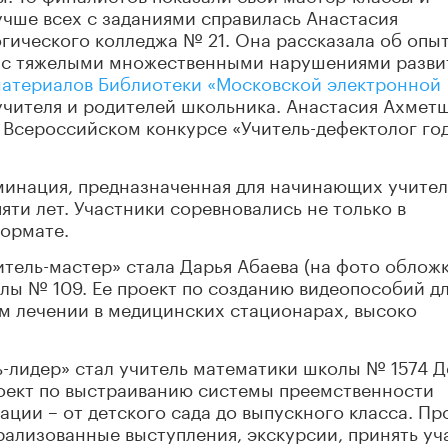
чше всех с заданиями справилась Анастасия
гического колледжа № 21. Она рассказала об опы
 с тяжелыми множественными нарушениями развит
атериалов Библиотеки «Московской электронной
учителя и родителей школьника. Анастасия Ахмет
а Всероссийском конкурсе «Учитель-дефектолог го
оминация, предназначенная для начинающих учите
яти лет. Участники соревновались не только в
формате.
тель-мастер» стала Дарья Абаева (на фото облож
лы № 109. Ее проект по созданию видеопособий д
м лечении в медицинских стационарах, высоко
ь-лидер» стал учитель математики школы № 1574 
оект по выстраиванию системы преемственности
ции – от детского сада до выпускного класса. Пр
трализованные выступления, экскурсии, принять уч