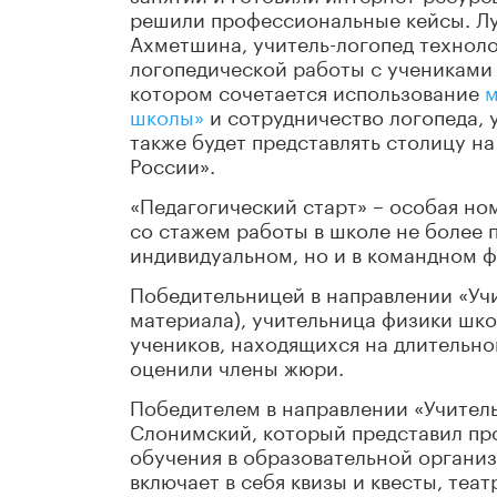
решили профессиональные кейсы. Лу
Ахметшина, учитель-логопед техноло
логопедической работы с учениками
котором сочетается использование
м
школы»
и сотрудничество логопеда, 
также будет представлять столицу н
России».
«Педагогический старт» – особая н
со стажем работы в школе не более п
индивидуальном, но и в командном 
Победительницей в направлении «Учи
материала), учительница физики шко
учеников, находящихся на длительно
оценили члены жюри.
Победителем в направлении «Учител
Слонимский, который представил пр
обучения в образовательной организа
включает в себя квизы и квесты, теа