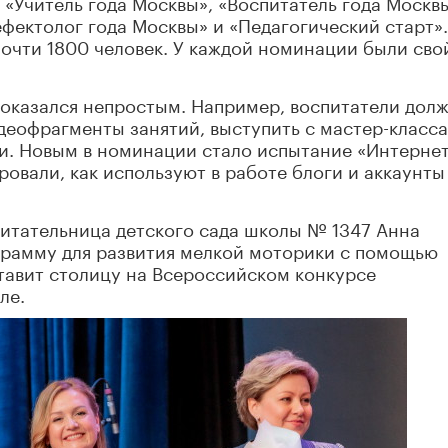
 «Учитель года Москвы», «Воспитатель года Москвы
ефектолог года Москвы» и «Педагогический старт».
 почти 1800 человек. У каждой номинации были сво
в оказался непростым. Например, воспитатели дол
деофрагменты занятий, выступить с мастер-класс
и. Новым в номинации стало испытание «Интернет
овали, как используют в работе блоги и аккаунты
питательница детского сада школы № 1347 Анна
грамму для развития мелкой моторики с помощью
тавит столицу на Всероссийском конкурсе
ле.