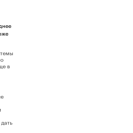
Академик РАН предупредил, что
ChatGPT отучит школьников думать
1 ИЮНЯ /
ШКОЛЬНИКИ
днее
оже
стемы
го
ще в
се
м
 дать