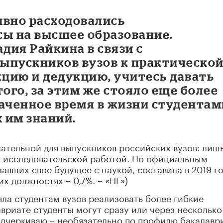
ивно расходовались
сы на высшее образование.
дия Райкина в связи с
ыпускников вузов к практическо
кцию и дедукцию, учитесь давать
того, за этим же стояло еще более
раченное время в жизни студентам
 им знаний.
кательной для выпускников российских вузов: лиш
с исследовательской работой. По официальным
завших свое будущее с наукой, составила в 2019 г
их должностях – 0,7%. – «НГ»)
ла студентам вузов реализовать более гибкие
вриате студенты могут сразу или через несколько
одчеркиваю – необязательно по профилю бакалавр