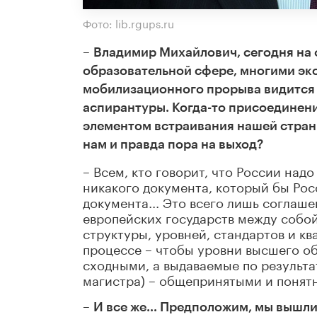
Фото: lib.rgups.ru
–
Владимир Михайлович, сегодня на ф
образовательной сфере, многими эк
мобилизационного прорыва видится 
аспирантуры. Когда-то присоединен
элементом встраивания нашей страны
нам и правда пора на выход?
– Всем, кто говорит, что России над
никакого документа, который бы Рос
документа... Это всего лишь соглаш
европейских государств между собо
структуры, уровней, стандартов и к
процессе – чтобы уровни высшего о
сходными, а выдаваемые по результа
магистра) – общепринятыми и понят
–
И все же… Предположим, мы вышли 