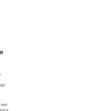
й
и
ь
оду
 лет
иата,