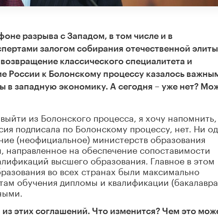
оне разрыва с Западом, в том числе и в
спертами залогом собирания отечественной элиты
возвращение классического специалитета и
ие России к Болонскому процессу казалось важны
 в западную экономику. А сегодня – уже нет? Мож
о выйти из Болонского процесса, я хочу напомнить,
сия подписала по Болонскому процессу, нет. Ни о
ение (неофициальное) министерств образования
й, направленное на обеспечение сопоставимости
валификаций высшего образования. Главное в этом
бразования во всех странах были максимально
там обучения дипломы и квалификации (бакалавра
ными.
из этих соглашений. Что изменится? Чем это мож