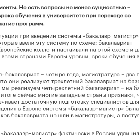
енты. Но есть вопросы не менее сущностные –
рока обучения в университете при переходе со
сжатие программ.
туации при введении системы «бакалавр–магистр»
торые ввели эту систему по схеме: бакалавриат –
 Европейские коллеги настаивали на этой схеме и д
 всеми странами Европы уровни, сроки обучения 
: бакалавриат – четыре года, магистратура – два г
то они реализуют трехлетний бакалавриат на базе
а мы реализуем четырехлетний бакалавриат – на б
 итоге сейчас многие западные страны признают, 
ечивает достаточную подготовку специалистов для
ведения в Европе системы «бакалавр–магистр» была
ков бакалавриата не шли в магистратуры, а посту
у «бакалавр–магистр» фактически в России удлини