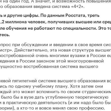
 на один год. А значит, и возможность повышения
го образования введена система «4+2».
ть и другие цифры. По данным Росстата, треть
1,2 миллиона человек, получивших высшее или сре
е обучения не работают по специальности. Это т
тесь.
опрос при обсуждении и введении в свое время си
стр». Действительно, эта новая структура высше
востребованной очень многими вузами в России е
ведения в России законом этой многоуровневой
сущностно востребованная система высшего
невой пятилетней системе высшего образования в
ись по одному учебному плану. Хотя затем они
аждый это может вспомнить по своим студенчески
до было бы в вузе дать углубленную теоретическую
и в практическую деятельность (и им надо было бы
еории), а кто-то и вовсе менял свою профессию.