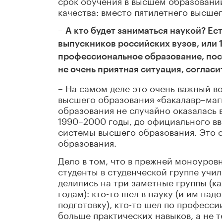
срок обучения в высшем образовании
качества: вместо пятилетнего высше
–
А кто будет заниматься наукой? Ес
выпускников российских вузов, или 
профессиональное образование, посл
не очень приятная ситуация, согласи
– На самом деле это очень важный в
высшего образования «бакалавр–маги
образования не случайно оказалась 
1990–2000 годы, до официального в
системы высшего образования. Это 
образования.
Дело в том, что в прежней моноуров
студенты в студенческой группе учил
делились на три заметные группы (к
годам): кто-то шел в науку (и им на
подготовку), кто-то шел по професси
больше практических навыков, а не т