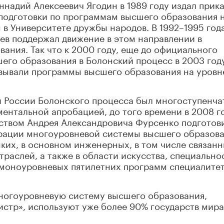
ннадий Алексеевич Ягодин в 1989 году издал прика
 подготовки по программам высшего образования 
 в Университете дружбы народов. В 1992–1995 год
ев поддержал движение в этом направлении в
ания. Так что к 2000 году, еще до официального
го образования в Болонский процесс в 2003 году
овывали программы высшего образования на уровн
и России Болонского процесса был многоступенча
ментальной апробацией, до того времени в 2008 го
дством Андрея Александровича Фурсенко подготов
ерации многоуровневой системы высшего образова
мких, в основном инженерных, в том числе связанн
траслей, а также в области искусства, специально
моноуровневых пятилетних программ специалитет
многоуровневую систему высшего образования,
стр», используют уже более 90% государств мира,