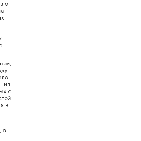
з о
на
Рособрнадзор ответил на жалобы
школьников на ошибки в ЕГЭ по
ах
русскому
8 ИЮНЯ /
ЕГЭ И ОГЭ
,
Школа «СКОЛКА» и Госкорпорация
е
«Росатом» подписали соглашение о
сотрудничестве
8 ИЮНЯ /
ОБРАЗОВАТЕЛЬНАЯ ПОЛИТИКА
тым,
ду,
Депутаты призвали не отклонять
дипломы только из-за не пройденного
ило
антиплагиата
ния.
5 ИЮНЯ /
ЧТО ПРОИСХОДИТ?
ых с
стей
Минпросвещения просят добавить в
школьные учебники примеры женщин-
а в
инженеров
5 ИЮНЯ /
УЧЕБНИКИ
Уличенный в списывании школьник
 в
вернул себе призовое место на
олимпиаде через суд