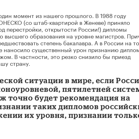
 один момент из нашего прошлого. В 1988 году
НЕСКО (со штаб-квартирой в Женеве) приняло
иод перестройки, открытости России!) дипломы
го высшего образования на уровне магистров. При
редшествовать степень бакалавра. А в России на т
ие наносило существенный урон признанию дипло
жом. В частности, это резко снизило бы приезд
ашу страну.
ской ситуации в мире, если Росс
моноуровневой, пятилетней систе
уж точно будет рекомендация на
изнании таких дипломов российск
ижении их уровня, признании тольк