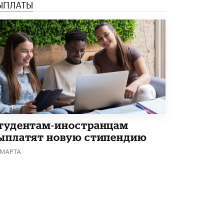
ЫПЛАТЫ
Академик РАН предупредил, что
ChatGPT отучит школьников думать
1 ИЮНЯ /
ШКОЛЬНИКИ
тудентам-иностранцам
ыплатят новую стипендию
 МАРТА