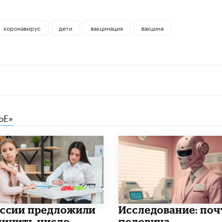
коронавирус
дети
вакцинация
вакцина
ЬЕ»
оссии предложили
Исследование: поч
личить число
половина