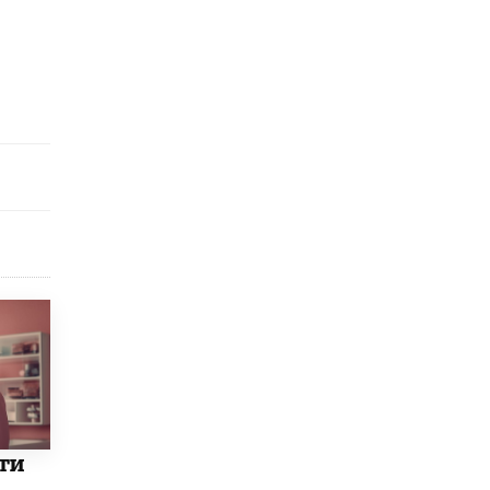
исторические объекты
11 ИЮНЯ /
ГОРОДСКОЕ ОБРАЗОВАНИЕ
​Почти 50 новых объектов образования
открыли в этом учебном году в Москве
10 ИЮНЯ /
ГОРОДСКОЕ ОБРАЗОВАНИЕ
Госдума приняла закон о детских SIM-
картах
10 ИЮНЯ /
ДЕТИ
Глава СПЧ предложил вернуть в школы
устные переходные экзамены
9 ИЮНЯ /
КАЧЕСТВО ОБРАЗОВАНИЯ
​Объединяя дошкольный мир
8 ИЮНЯ /
АНОНС
«Сколково» и ГК «Просвещение»
анонсировали запуск акселератора
технологических решений для всех
уровней образования
ти
8 ИЮНЯ /
ЧТО ПРОИСХОДИТ?