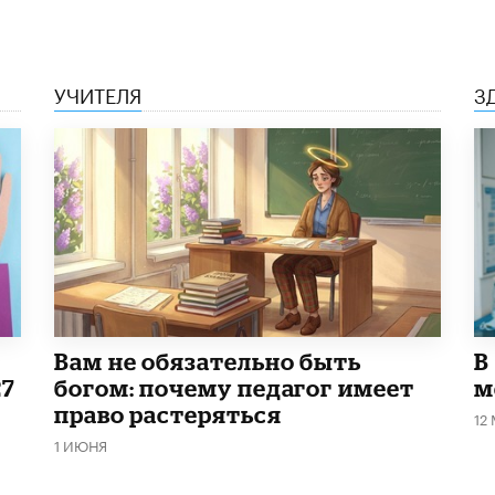
УЧИТЕЛЯ
З
​Вам не обязательно быть
В
27
богом: почему педагог имеет
м
право растеряться
12
1 ИЮНЯ