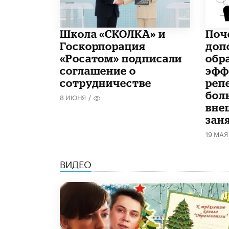
Школа «СКОЛКА» и
​По
Госкорпорация
доп
«Росатом» подписали
обр
соглашение о
эфф
сотрудничестве
реп
бол
8 ИЮНЯ
/
вне
зан
19 МАЯ
ВИДЕО