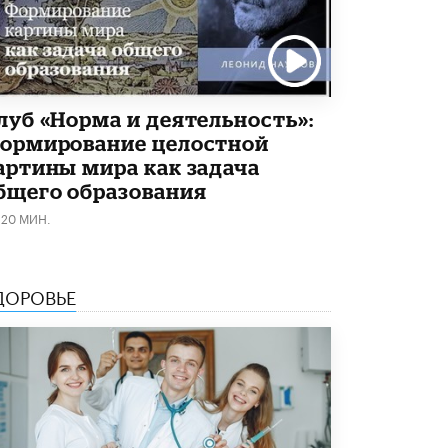
Академик РАН предупредил, что
ChatGPT отучит школьников думать
1 ИЮНЯ /
ШКОЛЬНИКИ
луб «Норма и деятельность»:
ормирование целостной
артины мира как задача
бщего образования
120 МИН.
ДОРОВЬЕ