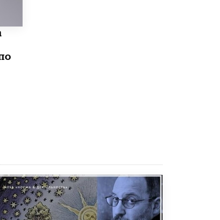
5 ИЮНЯ /
ЧТО ПРОИСХОДИТ?
«Евгений Онегин» станет обязательным
а
для повторения в 10–11-х классах
4 ИЮНЯ /
КАЧЕСТВО ОБРАЗОВАНИЯ
по
В Общественной палате предложили
шить школьную форму с учетом
национальных традиций регионов
4 ИЮНЯ /
ШКОЛЬНИКИ
В Госдуме предложили ввести онлайн-
формат для апелляций ЕГЭ
3 ИЮНЯ /
ЕГЭ И ОГЭ
​Яндекс выпустил бесплатный курс по
защите от ИИ-мошенничества
2 ИЮНЯ /
BIG DATA
В России начнут применять новые
подходы к разрешению конфликтов в
школах
2 ИЮНЯ /
ПОДРОСТКИ