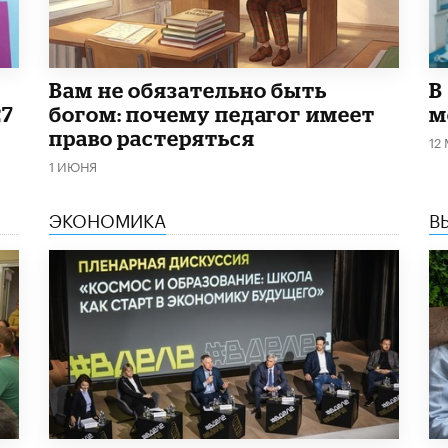
​Вам не обязательно быть
В
27
богом: почему педагог имеет
м
право растеряться
12
1 ИЮНЯ
ЭКОНОМИКА
В