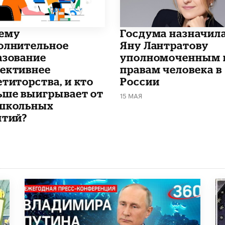
чему
Госдума назначил
олнительное
Яну Лантратову
азование
уполномоченным 
ективнее
правам человека в
етиторства, и кто
России
ьше выигрывает от
15 МАЯ
школьных
ятий?