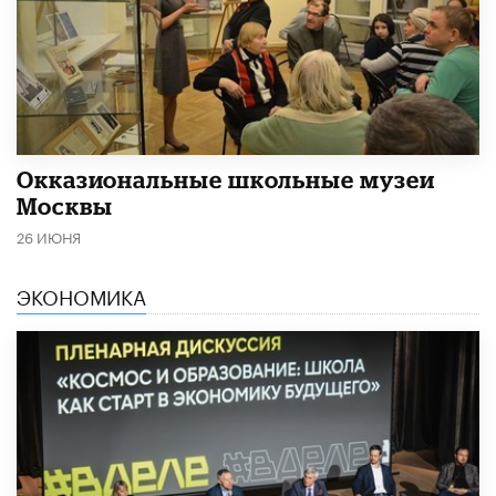
​Окказиональные школьные музеи
Москвы
26 ИЮНЯ
ЭКОНОМИКА