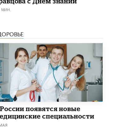
равцова с Днём знаний
5 ИЮНЯ /
ЧТО ПРОИСХОДИТ?
1 МИН.
«Евгений Онегин» станет обязательным
для повторения в 10–11-х классах
4 ИЮНЯ /
КАЧЕСТВО ОБРАЗОВАНИЯ
ДОРОВЬЕ
В Общественной палате предложили
шить школьную форму с учетом
национальных традиций регионов
4 ИЮНЯ /
ШКОЛЬНИКИ
В Госдуме предложили ввести онлайн-
формат для апелляций ЕГЭ
3 ИЮНЯ /
ЕГЭ И ОГЭ
​Яндекс выпустил бесплатный курс по
защите от ИИ-мошенничества
2 ИЮНЯ /
BIG DATA
 России появятся новые
едицинские специальности
В России начнут применять новые
подходы к разрешению конфликтов в
 МАЯ
школах
2 ИЮНЯ /
ПОДРОСТКИ