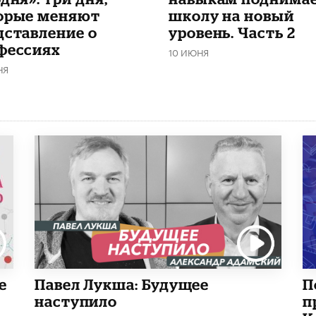
орые меняют
школу на новый
дставление о
уровень. Часть 2
фессиях
10 ИЮНЯ
НЯ
е
Павел Лукша: Будущее
П
наступило
п