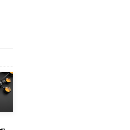
исторические объекты
11 ИЮНЯ /
ГОРОДСКОЕ ОБРАЗОВАНИЕ
​Почти 50 новых объектов образования
открыли в этом учебном году в Москве
10 ИЮНЯ /
ГОРОДСКОЕ ОБРАЗОВАНИЕ
Госдума приняла закон о детских SIM-
картах
10 ИЮНЯ /
ДЕТИ
Глава СПЧ предложил вернуть в школы
устные переходные экзамены
9 ИЮНЯ /
КАЧЕСТВО ОБРАЗОВАНИЯ
​Объединяя дошкольный мир
8 ИЮНЯ /
АНОНС
«Сколково» и ГК «Просвещение»
анонсировали запуск акселератора
технологических решений для всех
уровней образования
8 ИЮНЯ /
ЧТО ПРОИСХОДИТ?
ет