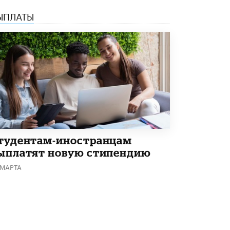
Академик РАН предупредил, что
ЫПЛАТЫ
ChatGPT отучит школьников думать
1 ИЮНЯ /
ШКОЛЬНИКИ
тудентам-иностранцам
ыплатят новую стипендию
 МАРТА