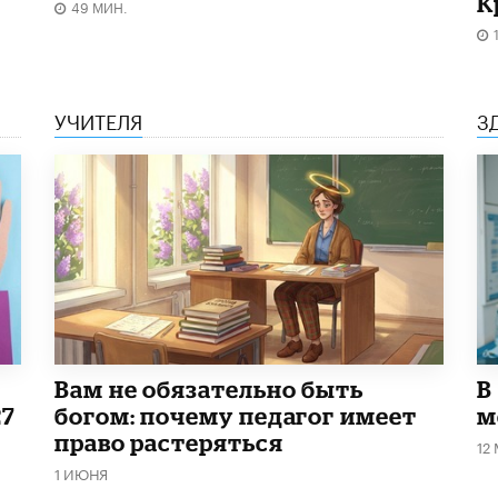
К
49 МИН.
УЧИТЕЛЯ
З
​Вам не обязательно быть
В
27
богом: почему педагог имеет
м
право растеряться
12
1 ИЮНЯ