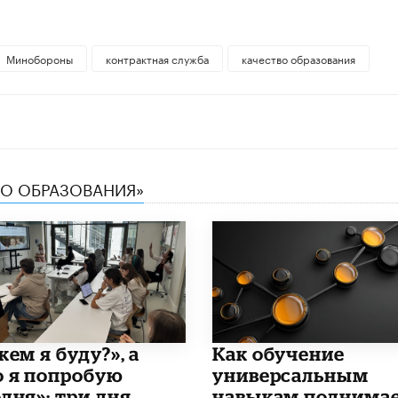
Минобороны
контрактная служба
качество образования
ТВО ОБРАЗОВАНИЯ»
кем я буду?», а
​Как обучение
о я попробую
универсальным
дня»: три дня,
навыкам поднима