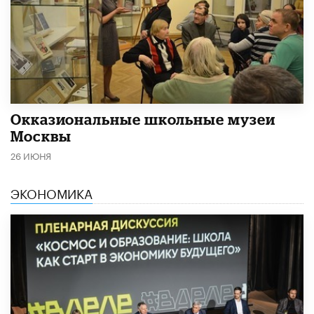
​Окказиональные школьные музеи
Москвы
26 ИЮНЯ
ЭКОНОМИКА