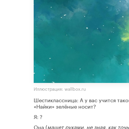
Иллюстрация: wallbox.ru
Шестиклассница: А у вас учится такой
«Найки» зелёные носит?
Я: ?
Она (
машет руками, не зная, как точ