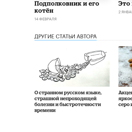
Подполковник и его
Это
котён
2 ЯНВА
14 ФЕВРАЛЯ
ДРУГИЕ СТАТЬИ АВТОРА
О странном русском языке,
Акцен
страшной непроходящей
яркое
болезни и быстротечности
серо 
времени