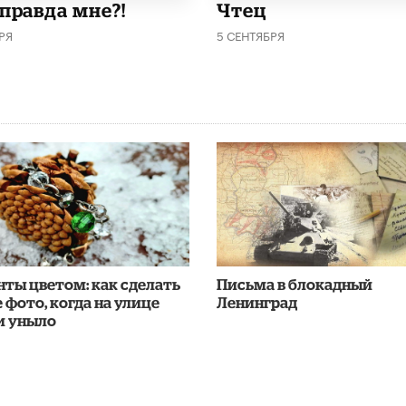
 правда мне?!
Чтец
РЯ
5 СЕНТЯБРЯ
ты цветом: как сделать
Письма в блокадный
 фото, когда на улице
Ленинград
и уныло