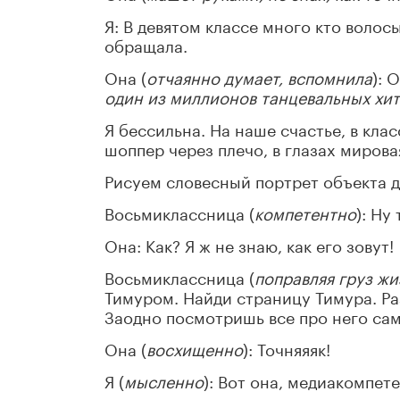
Я: В девятом классе много кто волос
обращала.
Она (
отчаянно думает, вспомнила
): 
один из миллионов танцевальных хит
Я бессильна. На наше счастье, в кл
шоппер через плечо, в глазах мирова
Рисуем словесный портрет объекта д
Восьмиклассница (
компетентно
): Ну
Она: Как? Я ж не знаю, как его зовут!
Восьмиклассница (
поправляя груз жи
Тимуром. Найди страницу Тимура. Раз 
Заодно посмотришь все про него сам
Она (
восхищенно
): Точняяяк!
Я (
мысленно
): Вот она, медиакомпет