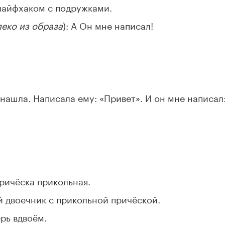
лайфхаком с подружками.
леко из образа
): А Он мне написал!
 нашла. Написала ему: «Привет». И он мне написал
причёска прикольная.
й двоечник с прикольной причёской.
рь вдвоём.