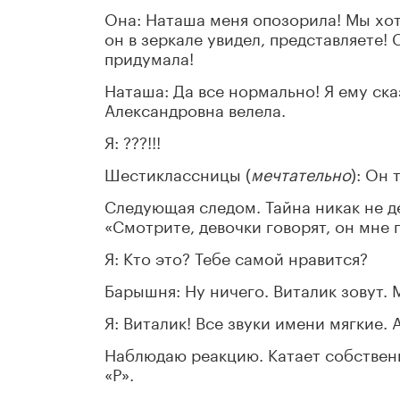
Она: Наташа меня опозорила! Мы хотел
он в зеркале увидел, представляете! 
придумала!
Наташа: Да все нормально! Я ему ск
Александровна велела.
Я: ???!!!
Шестиклассницы (
мечтательно
): Он 
Следующая следом. Тайна никак не д
«Смотрите, девочки говорят, он мне 
Я: Кто это? Тебе самой нравится?
Барышня: Ну ничего. Виталик зовут. 
Я: Виталик! Все звуки имени мягкие. 
Наблюдаю реакцию. Катает собственн
«Р».