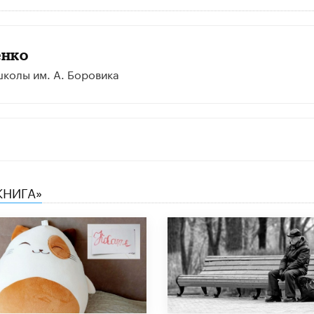
енко
колы им. А. Боровика
КНИГА»