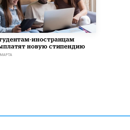
В Минобрнауки рассказали о новых
правилах приема в аспирантуру
1 ИЮНЯ /
КАЧЕСТВО ОБРАЗОВАНИЯ
тудентам-иностранцам
ыплатят новую стипендию
 МАРТА