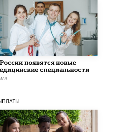
4 ИЮНЯ /
КАЧЕСТВО ОБРАЗОВАНИЯ
В Общественной палате предложили
шить школьную форму с учетом
национальных традиций регионов
4 ИЮНЯ /
ШКОЛЬНИКИ
В Госдуме предложили ввести онлайн-
формат для апелляций ЕГЭ
3 ИЮНЯ /
ЕГЭ И ОГЭ
 России появятся новые
​Яндекс выпустил бесплатный курс по
едицинские специальности
защите от ИИ-мошенничества
2 ИЮНЯ /
BIG DATA
 МАЯ
В России начнут применять новые
подходы к разрешению конфликтов в
школах
ЫПЛАТЫ
2 ИЮНЯ /
ПОДРОСТКИ
Академик РАН предупредил, что
ChatGPT отучит школьников думать
1 ИЮНЯ /
ШКОЛЬНИКИ