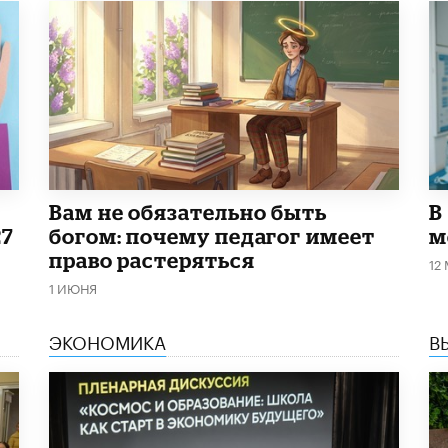
​Вам не обязательно быть
В
27
богом: почему педагог имеет
м
право растеряться
12
1 ИЮНЯ
ЭКОНОМИКА
В