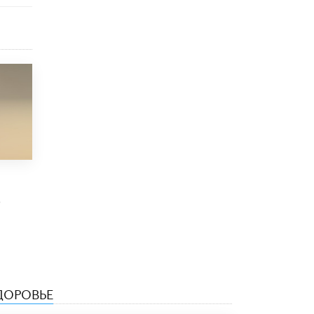
8 ИЮНЯ /
ЕГЭ И ОГЭ
Школа «СКОЛКА» и Госкорпорация
«Росатом» подписали соглашение о
сотрудничестве
8 ИЮНЯ /
ОБРАЗОВАТЕЛЬНАЯ ПОЛИТИКА
Депутаты призвали не отклонять
дипломы только из-за не пройденного
антиплагиата
5 ИЮНЯ /
ЧТО ПРОИСХОДИТ?
Минпросвещения просят добавить в
школьные учебники примеры женщин-
инженеров
5 ИЮНЯ /
УЧЕБНИКИ
0
Уличенный в списывании школьник
вернул себе призовое место на
олимпиаде через суд
5 ИЮНЯ /
ЧТО ПРОИСХОДИТ?
ДОРОВЬЕ
«Евгений Онегин» станет обязательным
для повторения в 10–11-х классах