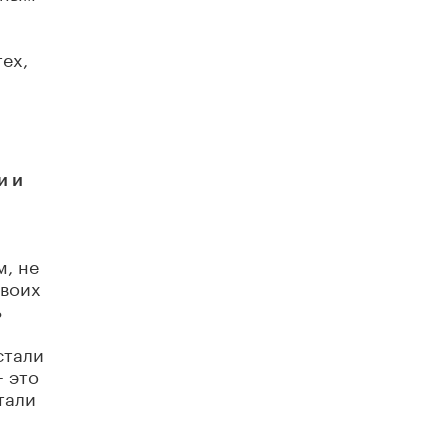
тех,
и и
м, не
своих
ь
стали
– это
тали