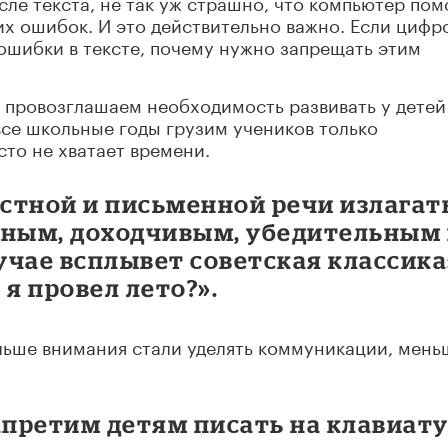
ле текста, не так уж страшно, что компьютер пом
х ошибок. И это действительно важно. Если цифр
ошибки в тексте, почему нужно запрещать этим
 провозглашаем необходимость развивать у детей
се школьные годы грузим учеников только
то не хватает времени.
устной и письменной речи излагат
тным, доходчивым, убедительным
лучае всплывет советская классика
 я провел лето?».
льше внимания стали уделять коммуникации, мень
апретим детям писать на клавиат