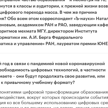
нутся в классы и аудитории, к прежней жизни воз
 цифрового перехода масса. В чем же причина
я? Обо всем этом корреспондент «Ъ-науки» Ната
меновым, академиком РАН и РАО, заведующим каф
горитмов мехмата МГУ, директором Института
орматики им. А.И. Берга Федерального
атика и управление» РАН, лауреатом премии ЮН
 год в связи с пандемией новой коронавирусной
обходимость цифровых технологий, в частности
аете – они будут продолжать свое развитие, или
я к привычному учебному формату?
 понятиями цифровой трансформации образования
модействия, вокруг которых происходили событи
нция ко все большему использованию цифровых сре
ствовала и до пандемии, но теперь станет услови