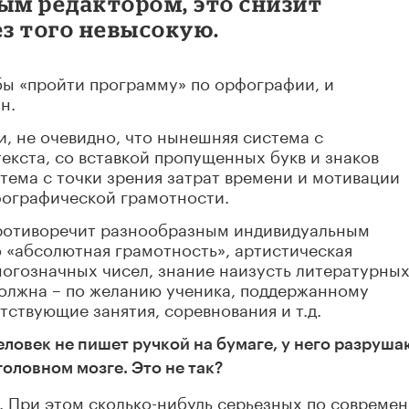
ым редактором, это снизит
ез того невысокую.
обы «пройти программу» по орфографии, и
н.
, не очевидно, что нынешняя система с
кста, со вставкой пропущенных букв и знаков
тема с точки зрения затрат времени и мотивации
фографической грамотности.
противоречит разнообразным индивидуальным
 «абсолютная грамотность», артистическая
ногозначных чисел, знание наизусть литературны
должна – по желанию ученика, поддержанному
тствующие занятия, соревнования и т.д.
человек не пишет ручкой на бумаге, у него разруш
оловном мозге. Это не так?
. При этом сколько-нибудь серьезных по совреме