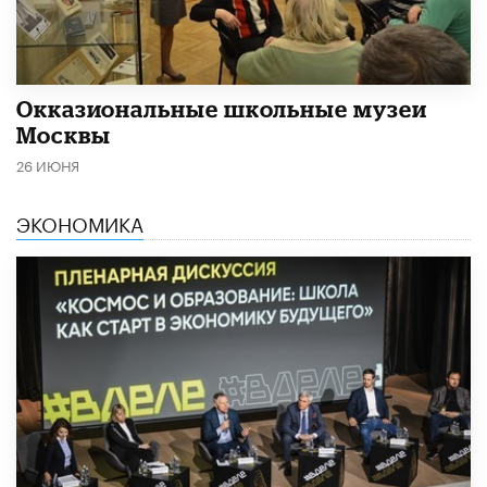
​Окказиональные школьные музеи
Москвы
26 ИЮНЯ
ЭКОНОМИКА