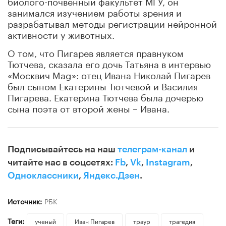
биолого-почвенный факультет МГУ, он
занимался изучением работы зрения и
разрабатывал методы регистрации нейронной
активности у животных.
О том, что Пигарев является правнуком
Тютчева, сказала его дочь Татьяна в интервью
«Москвич Mag»: отец Ивана Николай Пигарев
был сыном Екатерины Тютчевой и Василия
Пигарева. Екатерина Тютчева была дочерью
сына поэта от второй жены – Ивана.
Подписывайтесь на наш
телеграм-канал
и
читайте нас в соцсетях:
Fb
,
Vk
,
Instagram
,
Одноклассники
,
Яндекс.Дзен
.
Источник:
РБК
Теги:
ученый
Иван Пигарев
траур
трагедия