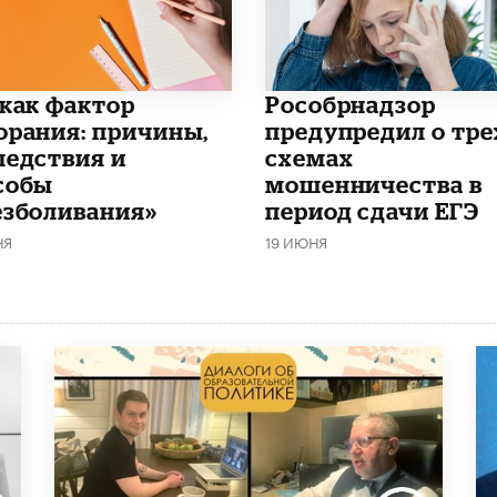
 как фактор
Рособрнадзор
орания: причины,
предупредил о тре
ледствия и
схемах
собы
мошенничества в
езболивания»
период сдачи ЕГЭ
НЯ
19 ИЮНЯ