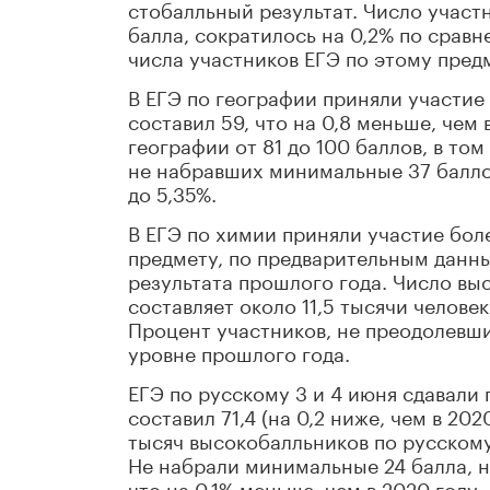
стобалльный результат. Число участ
балла, сократилось на 0,2% по срав
числа участников ЕГЭ по этому пред
В ЕГЭ по географии приняли участие 
составил 59, что на 0,8 меньше, чем 
географии от 81 до 100 баллов, в том
не набравших минимальные 37 балло
до 5,35%.
В ЕГЭ по химии приняли участие бол
предмету, по предварительным данным
результата прошлого года. Число вы
составляет около 11,5 тысячи челове
Процент участников, не преодолевши
уровне прошлого года.
ЕГЭ по русскому 3 и 4 июня сдавали
составил 71,4 (на 0,2 ниже, чем в 20
тысяч высокобалльников по русскому 
Не набрали минимальные 24 балла, н
что на 0,1% меньше, чем в 2020 году.