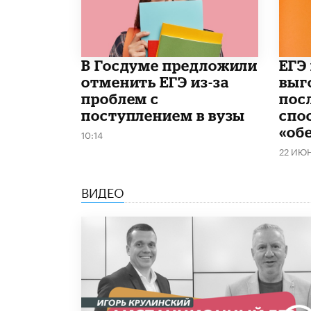
В Госдуме предложили
​ЕГЭ
отменить ЕГЭ из-за
выг
проблем с
пос
поступлением в вузы
спо
«об
10:14
22 ИЮ
ВИДЕО