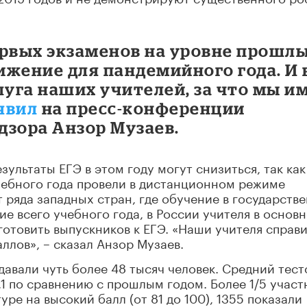
ервых экзаменов на уровне прошл
тижение для пандемийного года. И 
луга наших учителей, за что мы и
явил
на пресс-конференции
дзора Анзор Музаев.
зультаты ЕГЭ в этом году могут снизиться, так как
чебного года провели в дистанционном режиме
от ряда западных стран, где обучение в государств
е всего учебного года, в России учителя в основ
готовить выпускников к ЕГЭ. «Наши учителя справ
аллов», – сказал Анзор Музаев.
сдавали чуть более 48 тысяч человек. Средний тес
1,1 по сравнению с прошлым годом. Более 1/5 участ
уре на высокий балл (от 81 до 100), 1355 показали