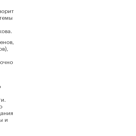
ворит
Рособрнадзор ответил на жалобы
школьников на ошибки в ЕГЭ по
стемы
русскому
8 ИЮНЯ /
ЕГЭ И ОГЭ
кова.
Школа «СКОЛКА» и Госкорпорация
енов,
«Росатом» подписали соглашение о
в),
сотрудничестве
8 ИЮНЯ /
ОБРАЗОВАТЕЛЬНАЯ ПОЛИТИКА
точно
Депутаты призвали не отклонять
дипломы только из-за не пройденного
антиплагиата
5 ИЮНЯ /
ЧТО ПРОИСХОДИТ?
о
Минпросвещения просят добавить в
и.
школьные учебники примеры женщин-
инженеров
о
5 ИЮНЯ /
УЧЕБНИКИ
дания
ы и
Уличенный в списывании школьник
вернул себе призовое место на
олимпиаде через суд