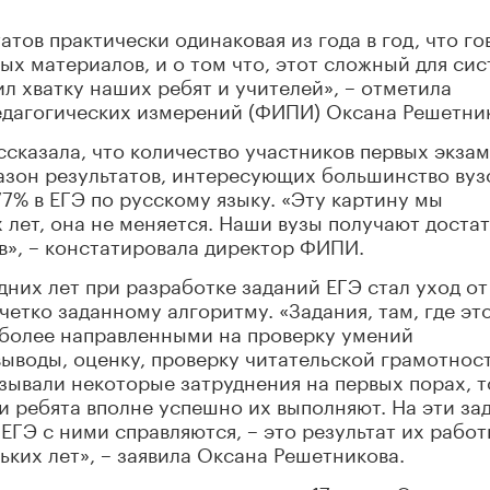
тов практически одинаковая из года в год, что го
х материалов, и о том что, этот сложный для си
л хватку наших ребят и учителей», – отметила
едагогических измерений (ФИПИ) Оксана Решетни
ссказала, что количество участников первых экзам
пазон результатов, интересующих большинство вузо
77% в ЕГЭ по русскому языку. «Эту картину мы
лет, она не меняется. Наши вузы получают доста
в», – констатировала директор ФИПИ.
дних лет при разработке заданий ЕГЭ стал уход от
етко заданному алгоритму. «Задания, там, где эт
 более направленными на проверку умений
выводы, оценку, проверку читательской грамотност
ызывали некоторые затруднения на первых порах, т
и ребята вполне успешно их выполняют. На эти за
 ЕГЭ с ними справляются, – это результат их работ
ких лет», – заявила Оксана Решетникова.