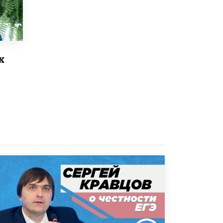
Академик РАН предупредил, что
ChatGPT отучит школьников думать
1 ИЮНЯ /
ШКОЛЬНИКИ
х