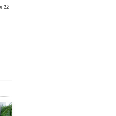
5 ИЮНЯ /
ЧТО ПРОИСХОДИТ?
е 22
«Евгений Онегин» станет обязательным
для повторения в 10–11-х классах
4 ИЮНЯ /
КАЧЕСТВО ОБРАЗОВАНИЯ
В Общественной палате предложили
шить школьную форму с учетом
национальных традиций регионов
4 ИЮНЯ /
ШКОЛЬНИКИ
В Госдуме предложили ввести онлайн-
формат для апелляций ЕГЭ
3 ИЮНЯ /
ЕГЭ И ОГЭ
​Яндекс выпустил бесплатный курс по
защите от ИИ-мошенничества
2 ИЮНЯ /
BIG DATA
В России начнут применять новые
подходы к разрешению конфликтов в
школах
2 ИЮНЯ /
ПОДРОСТКИ