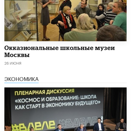
​Окказиональные школьные музеи
Москвы
26 ИЮНЯ
ЭКОНОМИКА