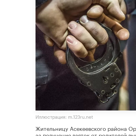
Иллюстрация: m.123ru.net
Жительницу Асекеевского района Ор
за получение взяток от родителей в