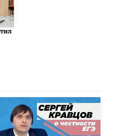
5 ИЮНЯ /
ЧТО ПРОИСХОДИТ?
Минпросвещения просят добавить в
школьные учебники примеры женщин-
инженеров
етил
5 ИЮНЯ /
УЧЕБНИКИ
Уличенный в списывании школьник
вернул себе призовое место на
олимпиаде через суд
5 ИЮНЯ /
ЧТО ПРОИСХОДИТ?
«Евгений Онегин» станет обязательным
для повторения в 10–11-х классах
4 ИЮНЯ /
КАЧЕСТВО ОБРАЗОВАНИЯ
В Общественной палате предложили
шить школьную форму с учетом
национальных традиций регионов
4 ИЮНЯ /
ШКОЛЬНИКИ
В Госдуме предложили ввести онлайн-
формат для апелляций ЕГЭ