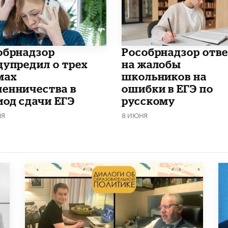
обрнадзор
Рособрнадзор отв
дупредил о трех
на жалобы
мах
школьников на
енничества в
ошибки в ЕГЭ по
иод сдачи ЕГЭ
русскому
НЯ
8 ИЮНЯ