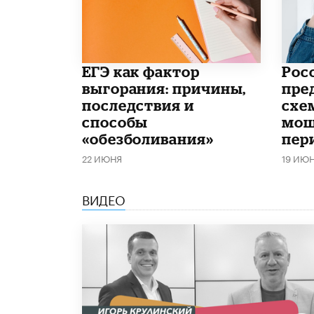
​ЕГЭ как фактор
Рос
выгорания: причины,
пре
последствия и
схе
способы
мош
«обезболивания»
пер
22 ИЮНЯ
19 ИЮ
ВИДЕО