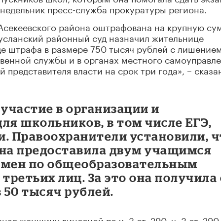
недельник пресс-служба прокуратуры региона.
 Асекеевского района оштрафована на крупную су
усланский районный суд назначил жительнице
де штрафа в размере 750 тысяч рублей с лишение
венной службы и в органах местного самоуправле
представителя власти на срок три года», – сказа
участие в организации и
ля школьников, в том числе ЕГЭ,
и. Правоохранители установили, ч
ина предоставила двум учащимся
амен по общеобразовательным
ретьих лиц. За это она получила
 50 тысяч рублей.
нал женщину виновной по ч. 3 ст. 290, ч. 3 ст. 290