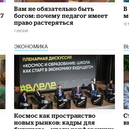
​Вам не обязательно быть
В
27
богом: почему педагог имеет
м
право растеряться
12
1 ИЮНЯ
ЭКОНОМИКА
В
Космос как пространство
С
новых рынков: кадры для
в