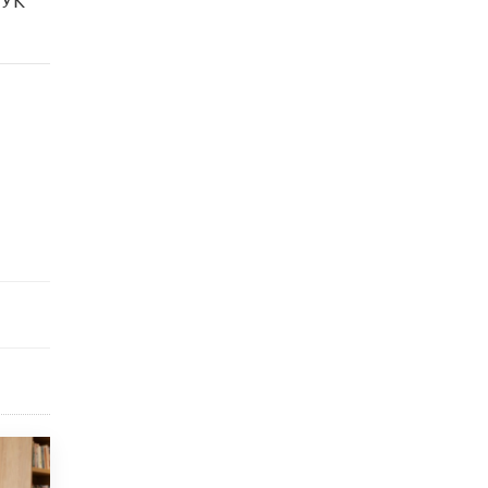
9 ИЮНЯ /
КАЧЕСТВО ОБРАЗОВАНИЯ
​Объединяя дошкольный мир
8 ИЮНЯ /
АНОНС
«Сколково» и ГК «Просвещение»
анонсировали запуск акселератора
технологических решений для всех
уровней образования
8 ИЮНЯ /
ЧТО ПРОИСХОДИТ?
Рособрнадзор ответил на жалобы
школьников на ошибки в ЕГЭ по
русскому
8 ИЮНЯ /
ЕГЭ И ОГЭ
Школа «СКОЛКА» и Госкорпорация
«Росатом» подписали соглашение о
сотрудничестве
8 ИЮНЯ /
ОБРАЗОВАТЕЛЬНАЯ ПОЛИТИКА
Депутаты призвали не отклонять
дипломы только из-за не пройденного
антиплагиата