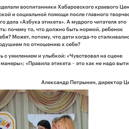
 сделали воспитанники Хабаровского краевого Це
ской и социальной помощи после главного творче
о дела «Азбука этикета». А мудрого читателя это
ь: почему то, что должно быть нормой, ребенок
ебя? Может, потому, что дети когда-то сталкивалис
одушием по отношению к себе?
ь с умилением и улыбкой: «Чувствовал на сцене
е манеры»;
«Правила этикета – это как не надо выт
Александр Петрынин, директор Ц