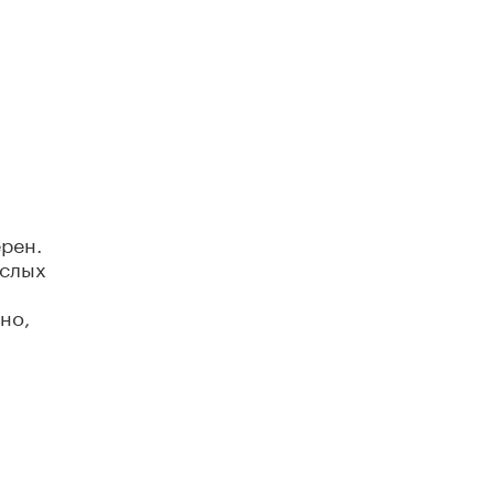
Академик РАН предупредил, что
ChatGPT отучит школьников думать
1 ИЮНЯ /
ШКОЛЬНИКИ
ерен.
ослых
но,