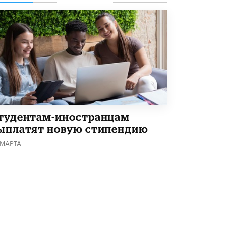
Академик РАН предупредил, что
ChatGPT отучит школьников думать
1 ИЮНЯ /
ШКОЛЬНИКИ
тудентам-иностранцам
ыплатят новую стипендию
 МАРТА