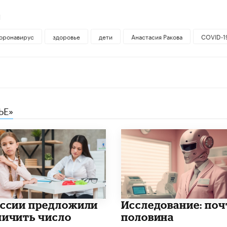
Й
оронавирус
здоровье
дети
Анастасия Ракова
COVID-1
ЬЕ»
оссии предложили
Исследование: поч
личить число
половина