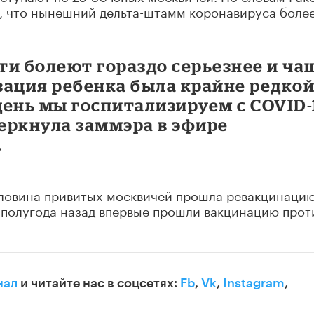
о, что нынешний дельта-штамм коронавируса боле
и болеют гораздо серьезнее и ча
зация ребенка была крайне редко
 день мы госпитализируем с COVID-
дчеркнула заммэра в эфире
.
ловина привитых москвичей прошла ревакцинацию
е полугода назад впервые прошли вакцинацию прот
нал
и читайте нас в соцсетях:
Fb
,
Vk
,
Instagram
,