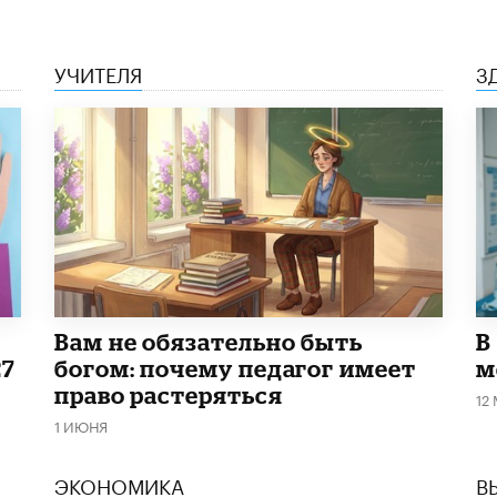
УЧИТЕЛЯ
З
​Вам не обязательно быть
В
27
богом: почему педагог имеет
м
право растеряться
12
1 ИЮНЯ
ЭКОНОМИКА
В