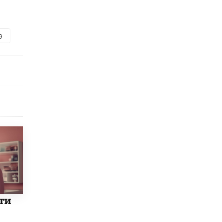
исторические объекты
11 ИЮНЯ /
ГОРОДСКОЕ ОБРАЗОВАНИЕ
9
​Почти 50 новых объектов образования
открыли в этом учебном году в Москве
10 ИЮНЯ /
ГОРОДСКОЕ ОБРАЗОВАНИЕ
Госдума приняла закон о детских SIM-
картах
10 ИЮНЯ /
ДЕТИ
Глава СПЧ предложил вернуть в школы
устные переходные экзамены
9 ИЮНЯ /
КАЧЕСТВО ОБРАЗОВАНИЯ
​Объединяя дошкольный мир
8 ИЮНЯ /
АНОНС
«Сколково» и ГК «Просвещение»
анонсировали запуск акселератора
ти
технологических решений для всех
уровней образования
8 ИЮНЯ /
ЧТО ПРОИСХОДИТ?