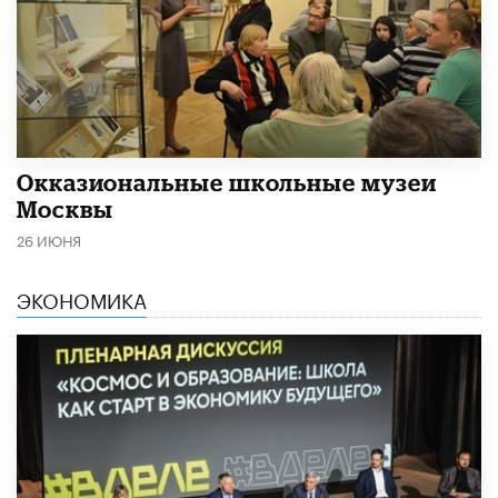
​Окказиональные школьные музеи
Москвы
26 ИЮНЯ
ЭКОНОМИКА