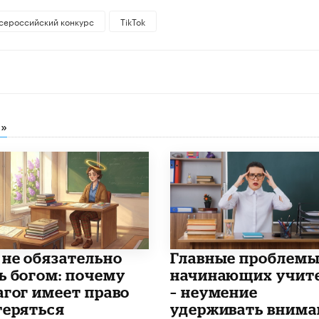
сероссийский конкурс
TikTok
»
 не обязательно
Главные проблем
ь богом: почему
начинающих учит
агог имеет право
– неумение
теряться
удерживать внима