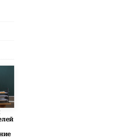
Рособрнадзор ответил на жалобы
школьников на ошибки в ЕГЭ по
русскому
8 ИЮНЯ /
ЕГЭ И ОГЭ
Школа «СКОЛКА» и Госкорпорация
«Росатом» подписали соглашение о
сотрудничестве
8 ИЮНЯ /
ОБРАЗОВАТЕЛЬНАЯ ПОЛИТИКА
Депутаты призвали не отклонять
дипломы только из-за не пройденного
антиплагиата
5 ИЮНЯ /
ЧТО ПРОИСХОДИТ?
Минпросвещения просят добавить в
школьные учебники примеры женщин-
инженеров
ы
5 ИЮНЯ /
УЧЕБНИКИ
елей
Уличенный в списывании школьник
вернул себе призовое место на
ние
олимпиаде через суд