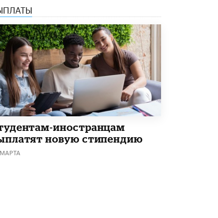
ЫПЛАТЫ
тудентам-иностранцам
ыплатят новую стипендию
 МАРТА