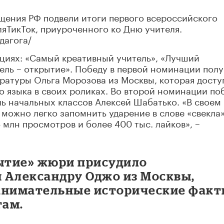
щения РФ подвели итоги первого всероссийского
ляТикТок, приуроченного ко Дню учителя.
дагога/
циях: «Самый креативный учитель», «Лучший
ель – открытие». Победу в первой номинации пол
ературы Ольга Морозова из Москвы, которая досту
о языка в своих роликах. Во второй номинации по
ль начальных классов Алексей Шабатько. «В своем
 можно легко запомнить ударение в слове «свекла»
 млн просмотров и более 400 тыс. лайков», –
рытие» жюри присудило
 Александру Оджо из Москвы,
занимательные исторические фак
там.