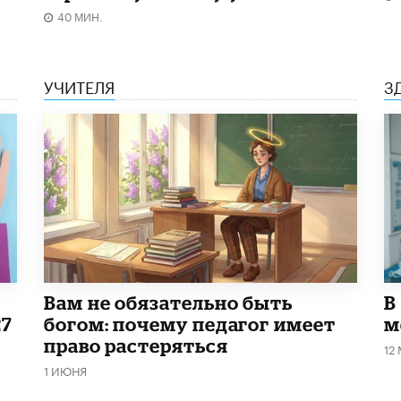
40 МИН.
УЧИТЕЛЯ
З
​Вам не обязательно быть
В
27
богом: почему педагог имеет
м
право растеряться
12
1 ИЮНЯ