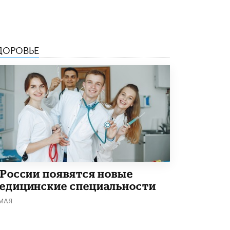
Академик РАН предупредил, что
ChatGPT отучит школьников думать
1 ИЮНЯ /
ШКОЛЬНИКИ
ДОРОВЬЕ
 России появятся новые
едицинские специальности
 МАЯ