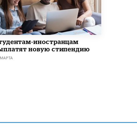
тудентам-иностранцам
ыплатят новую стипендию
 МАРТА