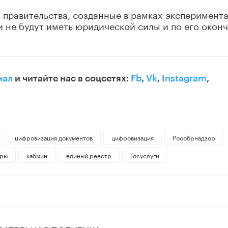
и правительства, созданные в рамках эксперимент
 не будут иметь юридической силы и по его окон
нал
и читайте нас в соцсетях:
Fb
,
Vk
,
Instagram
,
цифровизация документов
цифровизация
Рособрнадзор
ры
кабмин
единый реестр
Госуслуги