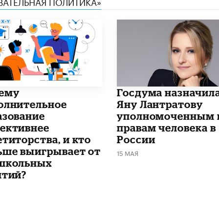
ОВАТЕЛЬНАЯ ПОЛИТИКА»
чему
Госдума назначил
олнительное
Яну Лантратову
азование
уполномоченным 
ективнее
правам человека в
етиторства, и кто
России
ьше выигрывает от
15 МАЯ
школьных
ятий?