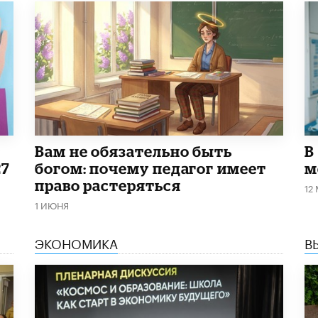
​Вам не обязательно быть
В
27
богом: почему педагог имеет
м
право растеряться
12
1 ИЮНЯ
ЭКОНОМИКА
В