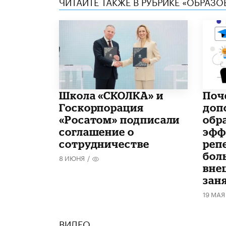
ЧИТАЙТЕ ТАКЖЕ В РУБРИКЕ «ОБРАЗ
Школа «СКОЛКА» и
​По
Госкорпорация
доп
«Росатом» подписали
обр
соглашение о
эфф
сотрудничестве
реп
бол
8 ИЮНЯ
/
вне
зан
19 МАЯ
ВИДЕО