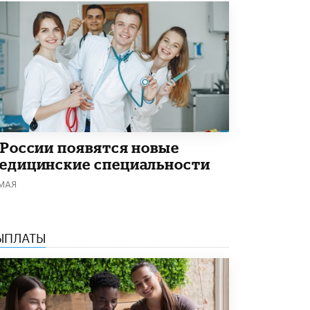
Академик РАН предупредил, что
ChatGPT отучит школьников думать
1 ИЮНЯ /
ШКОЛЬНИКИ
 России появятся новые
едицинские специальности
 МАЯ
ЫПЛАТЫ