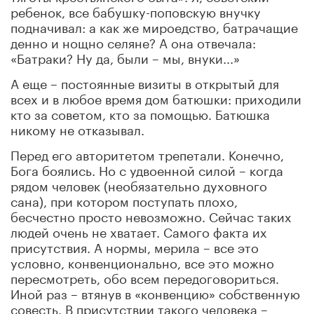
ребенок, все бабушку-поповскую внучку
подначивал: а как же мироедство, батрачащие
денно и нощно селяне? А она отвечала:
«Батраки? Ну да, были – мы, внуки...»
А еще – постоянные визиты в открытый для
всех и в любое время дом батюшки: приходили
кто за советом, кто за помощью. Батюшка
никому не отказывал.
Перед его авторитетом трепетали. Конечно,
Бога боялись. Но с удвоенной силой – когда
рядом человек (необязательно духовного
сана), при котором поступать плохо,
бесчестно просто невозможно. Сейчас таких
людей очень не хватает. Самого факта их
присутствия. А нормы, мерила – все это
условно, конвенционально, все это можно
пересмотреть, обо всем передоговориться.
Иной раз – втянув в «конвенцию» собственную
совесть. В присутствии такого человека –