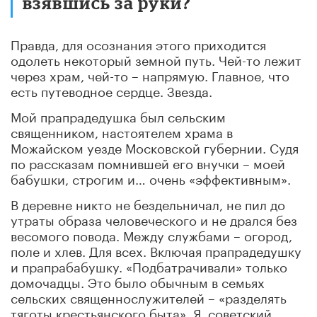
взявшись за руки?
Правда, для осознания этого приходится
одолеть некоторый земной путь. Чей-то лежит
через храм, чей-то – напрямую. Главное, что
есть путеводное сердце. Звезда.
Мой прапрадедушка был сельским
священником, настоятелем храма в
Можайском уезде Московской губернии. Судя
по рассказам помнившей его внучки – моей
бабушки, строгим и… очень «эффективным».
В деревне никто не бездельничал, не пил до
утраты образа человеческого и не дрался без
весомого повода. Между службами – огород,
поле и хлев. Для всех. Включая прапрадедушку
и прапрабабушку. «Подбатрачивали» только
домочадцы. Это было обычным в семьях
сельских священнослужителей – «разделять
тяготы крестьянского быта». Я, советский