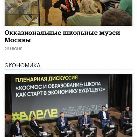
​Окказиональные школьные музеи
Москвы
26 ИЮНЯ
ЭКОНОМИКА