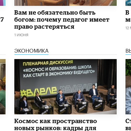
​Вам не обязательно быть
В
27
богом: почему педагог имеет
м
право растеряться
12
1 ИЮНЯ
ЭКОНОМИКА
В
Космос как пространство
С
новых рынков: кадры для
в