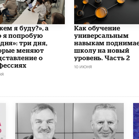
кем я буду?», а
​Как обучение
о я попробую
универсальным
дня»: три дня,
навыкам поднима
орые меняют
школу на новый
дставление о
уровень. Часть 2
фессиях
10 ИЮНЯ
НЯ