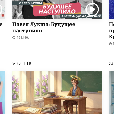
е
Павел Лукша: Будущее
П
наступило
п
К
49 МИН.
УЧИТЕЛЯ
З