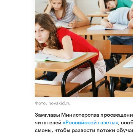
Фото: novakid.ru
Замглавы Министерства просвещения
читателей
«Российской газеты»
, соо
смены, чтобы развести потоки обуч