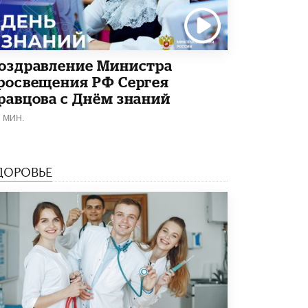
5 ИЮНЯ /
ЧТО ПРОИСХОДИТ?
«Евгений Онегин» станет обязательным
для повторения в 10–11-х классах
4 ИЮНЯ /
КАЧЕСТВО ОБРАЗОВАНИЯ
оздравление Министра
росвещения РФ Сергея
В Общественной палате предложили
равцова с Днём знаний
шить школьную форму с учетом
национальных традиций регионов
1 МИН.
4 ИЮНЯ /
ШКОЛЬНИКИ
В Госдуме предложили ввести онлайн-
формат для апелляций ЕГЭ
ДОРОВЬЕ
3 ИЮНЯ /
ЕГЭ И ОГЭ
​Яндекс выпустил бесплатный курс по
защите от ИИ-мошенничества
2 ИЮНЯ /
BIG DATA
В России начнут применять новые
подходы к разрешению конфликтов в
школах
2 ИЮНЯ /
ПОДРОСТКИ