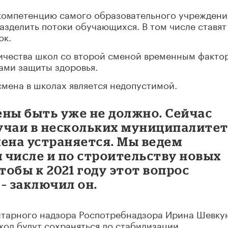
в компетенцию самого образовательного учреждени
разделить потоки обучающихся. В том числе ставят
юк.
ичества школ со второй сменой временным факто
ами защиты здоровья.
смена в школах является недопустимой.
мены быть уже не должно. Сейчас
учаи в нескольких муниципалите
смена устраняется. Мы ведем
м числе и по строительству новых
тобы к 2021 году этот вопрос
– заключил он.
итарного надзора Роспотребнадзора Ирина Шевку
школ будут сохраняться до стабилизации