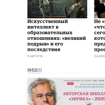
​Искусственный
Не «
интеллект в
«чт
образовательных
сего
отношениях: «великий
кот
подрыв» и его
пре
последствия
про
5 АВГУСТА
24 ИЮ
ВИДЕО