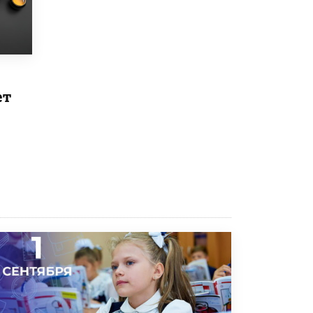
Рособрнадзор ответил на жалобы
школьников на ошибки в ЕГЭ по
русскому
8 ИЮНЯ /
ЕГЭ И ОГЭ
Школа «СКОЛКА» и Госкорпорация
ет
«Росатом» подписали соглашение о
сотрудничестве
8 ИЮНЯ /
ОБРАЗОВАТЕЛЬНАЯ ПОЛИТИКА
Депутаты призвали не отклонять
дипломы только из-за не пройденного
антиплагиата
5 ИЮНЯ /
ЧТО ПРОИСХОДИТ?
Минпросвещения просят добавить в
школьные учебники примеры женщин-
инженеров
5 ИЮНЯ /
УЧЕБНИКИ
Уличенный в списывании школьник
вернул себе призовое место на
олимпиаде через суд