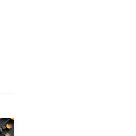
исторические объекты
11 ИЮНЯ /
ГОРОДСКОЕ ОБРАЗОВАНИЕ
​Почти 50 новых объектов образования
открыли в этом учебном году в Москве
10 ИЮНЯ /
ГОРОДСКОЕ ОБРАЗОВАНИЕ
Госдума приняла закон о детских SIM-
картах
10 ИЮНЯ /
ДЕТИ
Глава СПЧ предложил вернуть в школы
устные переходные экзамены
9 ИЮНЯ /
КАЧЕСТВО ОБРАЗОВАНИЯ
​Объединяя дошкольный мир
8 ИЮНЯ /
АНОНС
«Сколково» и ГК «Просвещение»
анонсировали запуск акселератора
технологических решений для всех
уровней образования
8 ИЮНЯ /
ЧТО ПРОИСХОДИТ?