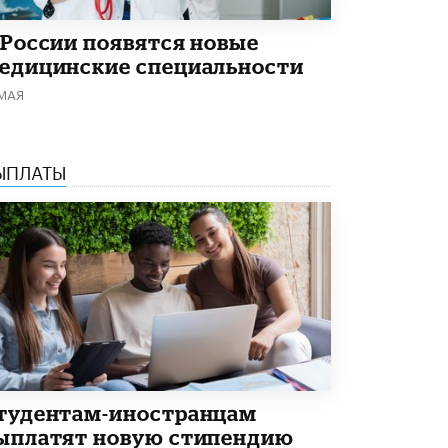
Академик РАН предупредил, что
ChatGPT отучит школьников думать
 России появятся новые
1 ИЮНЯ /
ШКОЛЬНИКИ
едицинские специальности
 МАЯ
ЫПЛАТЫ
тудентам-иностранцам
ыплатят новую стипендию