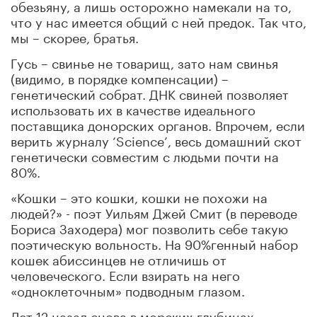
обезьяну, а лишь осторожно намекали на то,
что у нас имеется общий с ней предок. Так что,
мы – скорее, братья.
Гусь – свинье не товарищ, зато нам свинья
(видимо, в порядке компенсации) –
генетический собрат. ДНК свиней позволяет
использовать их в качестве идеального
поставщика донорских органов. Впрочем, если
верить журналу ‘Science’, весь домашний скот
генетически совместим с людьми почти на
80%.
«Кошки – это кошки, кошки не похожи на
людей?» - поэт Уильям Джей Смит (в переводе
Бориса Заходера) мог позволить себе такую
поэтическую вольность. На 90%генный набор
кошек абиссинцев не отличишь от
человеческого. Если взирать на него
«одноклеточным» подводным глазом.
Лет 12 назад снова в морских глубинах