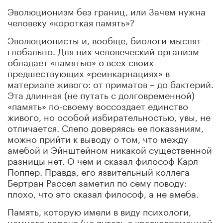
Эволюционизм без границ, или Зачем нужна
человеку «короткая память»?
Эволюционисты и, вообще, биологи мыслят
глобально. Для них человеческий организм
обладает «памятью» о всех своих
предшествующих «реинкарнациях» в
материале живого: от приматов – до бактерий.
Эта длинная (не путать с долговременной)
«память» по-своему воссоздает единство
живого, но особой избирательностью, увы, не
отличается. Слепо доверяясь ее показаниям,
можно прийти к выводу о том, что между
амебой и Эйнштейном никакой существенной
разницы нет. О чем и сказал философ Карл
Поппер. Правда, его язвительный коллега
Бертран Рассел заметил по сему поводу:
плохо, что это сказал философ, а не амеба.
Память, которую имели в виду психологи,
намного короче (не путать с кратковременной