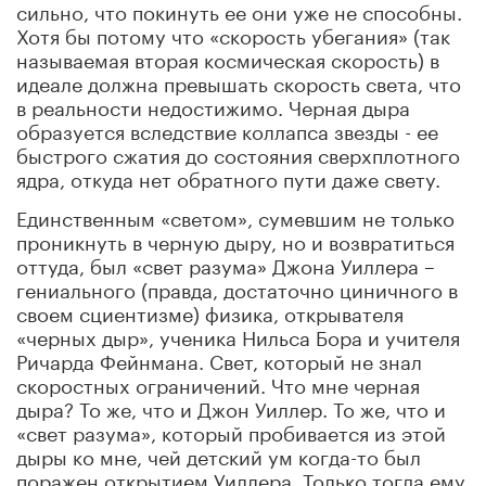
сильно, что покинуть ее они уже не способны.
Хотя бы потому что «скорость убегания» (так
называемая вторая космическая скорость) в
идеале должна превышать скорость света, что
в реальности недостижимо. Черная дыра
образуется вследствие коллапса звезды - ее
быстрого сжатия до состояния сверхплотного
ядра, откуда нет обратного пути даже свету.
Единственным «светом», сумевшим не только
проникнуть в черную дыру, но и возвратиться
оттуда, был «свет разума» Джона Уиллера –
гениального (правда, достаточно циничного в
своем сциентизме) физика, открывателя
«черных дыр», ученика Нильса Бора и учителя
Ричарда Фейнмана. Свет, который не знал
скоростных ограничений. Что мне черная
дыра? То же, что и Джон Уиллер. То же, что и
«свет разума», который пробивается из этой
дыры ко мне, чей детский ум когда-то был
поражен открытием Уиллера. Только тогда ему