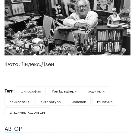
Фото: Яндекс.Дзен
Теги:
философия
Рэй Брэдбери
родители
психология
литература
человек
генетика
Владимир Кудрявцев
АВТОР