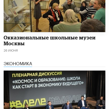
​Окказиональные школьные музеи
Москвы
26 ИЮНЯ
ЭКОНОМИКА