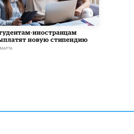
тудентам-иностранцам
ыплатят новую стипендию
 МАРТА