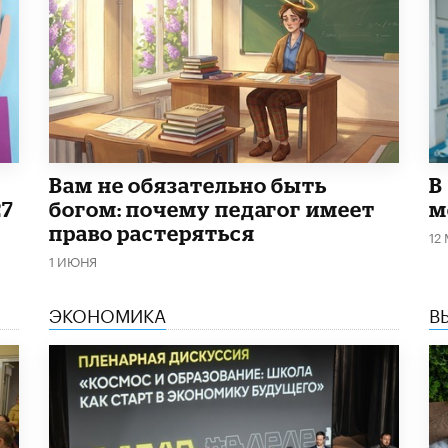
​Вам не обязательно быть
В
27
богом: почему педагог имеет
м
право растеряться
12
1 ИЮНЯ
ЭКОНОМИКА
В