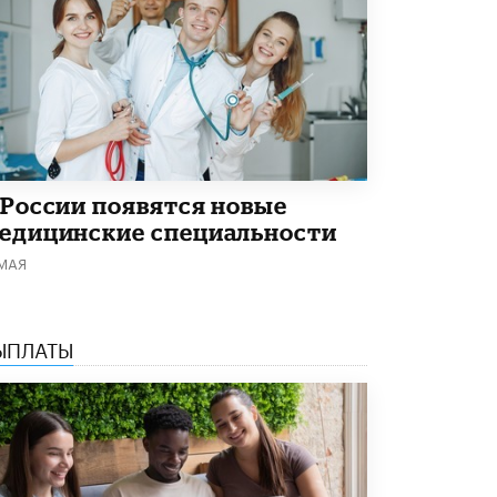
Академик РАН предупредил, что
ChatGPT отучит школьников думать
1 ИЮНЯ /
ШКОЛЬНИКИ
 России появятся новые
едицинские специальности
 МАЯ
ЫПЛАТЫ