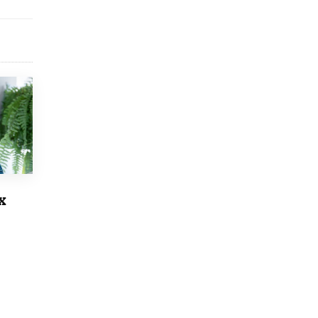
Рособрнадзор ответил на жалобы
школьников на ошибки в ЕГЭ по
русскому
8 ИЮНЯ /
ЕГЭ И ОГЭ
Школа «СКОЛКА» и Госкорпорация
«Росатом» подписали соглашение о
сотрудничестве
8 ИЮНЯ /
ОБРАЗОВАТЕЛЬНАЯ ПОЛИТИКА
Депутаты призвали не отклонять
дипломы только из-за не пройденного
антиплагиата
5 ИЮНЯ /
ЧТО ПРОИСХОДИТ?
х
Минпросвещения просят добавить в
школьные учебники примеры женщин-
инженеров
5 ИЮНЯ /
УЧЕБНИКИ
Уличенный в списывании школьник
вернул себе призовое место на
олимпиаде через суд