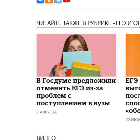
ЧИТАЙТЕ ТАКЖЕ В РУБРИКЕ «ЕГЭ И О
В Госдуме предложили
​ЕГЭ
отменить ЕГЭ из-за
выг
проблем с
пос
поступлением в вузы
спо
«об
7 АВГУСТА
22 ИЮ
ВИДЕО