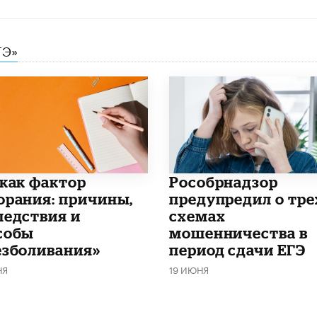
ГЭ»
 как фактор
Рособрнадзор
орания: причины,
предупредил о тре
ледствия и
схемах
собы
мошенничества в
езболивания»
период сдачи ЕГЭ
НЯ
19 ИЮНЯ