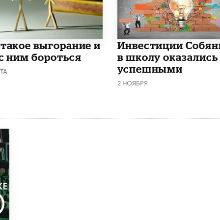
 такое выгорание и
​Инвестиции Собян
 с ним бороться
в школу оказались
успешными
ТА
2 НОЯБРЯ