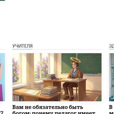
УЧИТЕЛЯ
З
​Вам не обязательно быть
В
27
богом: почему педагог имеет
м