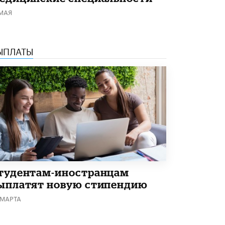
 МАЯ
ЫПЛАТЫ
тудентам-иностранцам
ыплатят новую стипендию
 МАРТА