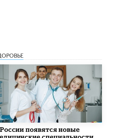
Академик РАН предупредил, что
ChatGPT отучит школьников думать
1 ИЮНЯ /
ШКОЛЬНИКИ
ДОРОВЬЕ
 России появятся новые
едицинские специальности