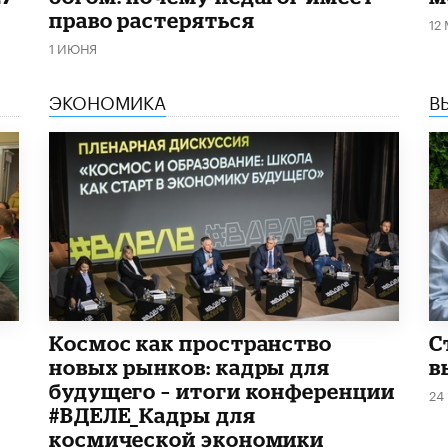
право растеряться
12
1 ИЮНЯ
ЭКОНОМИКА
В
Космос как пространство
С
новых рынков: кадры для
в
будущего – итоги конференции
24
#ВДЕЛЕ_Кадры для
космической экономики