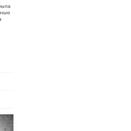
была
Рособрнадзор ответил на жалобы
ьные
школьников на ошибки в ЕГЭ по
а
русскому
8 ИЮНЯ /
ЕГЭ И ОГЭ
Школа «СКОЛКА» и Госкорпорация
«Росатом» подписали соглашение о
сотрудничестве
8 ИЮНЯ /
ОБРАЗОВАТЕЛЬНАЯ ПОЛИТИКА
Депутаты призвали не отклонять
дипломы только из-за не пройденного
антиплагиата
5 ИЮНЯ /
ЧТО ПРОИСХОДИТ?
Минпросвещения просят добавить в
школьные учебники примеры женщин-
инженеров
5 ИЮНЯ /
УЧЕБНИКИ
Уличенный в списывании школьник
вернул себе призовое место на
олимпиаде через суд