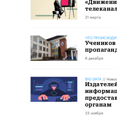
«Движени
телекана
21 марта
ЧТО ПРОИСХОДИ
Учеников
пропаганд
6 декабря
BIG DATA
//
Новос
Издателей
информац
предоста
органам
23 ноября