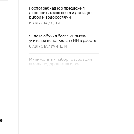
Роспотребнадзор предложил
дополнить меню школ и детсадов
рыбой и водорослями
6 АВГУСТА /
ДЕТИ
​Яндекс обучил более 20 тысяч
учителей использовать ИИ в работе
6 АВГУСТА /
УЧИТЕЛЯ
Минимальный набор товаров для
школы подорожал на 6,3%
5 АВГУСТА /
ШКОЛЬНИКИ
Вышел в свет новый номер научно-
публицистического журнала
«Образовательная политика» № 2
(2026)
3 ИЮЛЯ /
АНОНС
Школьники и студенты Москвы
почтили память героев Великой
»
Отечественной войны
22 ИЮНЯ /
ГОРОДСКОЕ ОБРАЗОВАНИЕ