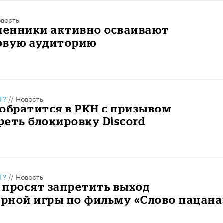
вость
енники активно осваивают
овую аудиторию
Т?
//
Новость
обратится в РКН с призывом
еть блокировку Discord
Т?
//
Новость
 просят запретить выход
рной игры по фильму «Слово пацана