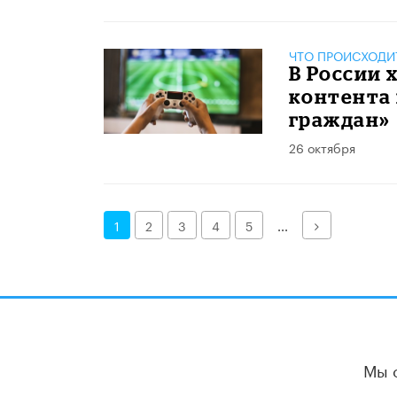
ЧТО ПРОИСХОДИ
В России 
контента
граждан»
26 октября
Далее
1
2
3
4
5
...
Мы 