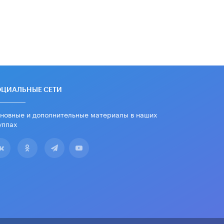
дипломы только из-за не
пройденного антиплагиата
5 ИЮНЯ /
ЧТО ПРОИСХОДИТ?
Минпросвещения просят добавить в
школьные учебники примеры
женщин-инженеров
5 ИЮНЯ /
УЧЕБНИКИ
Уличенный в списывании школьник
ОЦИАЛЬНЫЕ СЕТИ
вернул себе призовое место на
олимпиаде через суд
новные и дополнительные материалы в наших
5 ИЮНЯ /
ЧТО ПРОИСХОДИТ?
уппах
«Евгений Онегин» станет
обязательным для повторения в 10–
11-х классах
4 ИЮНЯ /
КАЧЕСТВО ОБРАЗОВАНИЯ
В Общественной палате предложили
шить школьную форму с учетом
национальных традиций регионов
4 ИЮНЯ /
ШКОЛЬНИКИ