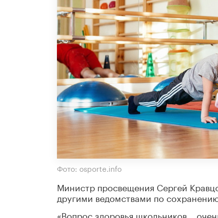
Фото: osporte.info
Министр просвещения Сергей Кравцо
другими ведомствами по сохранению
«Вопрос здоровья школьников… очен