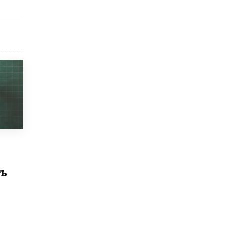
открыли в этом учебном году в Москве
10 ИЮНЯ /
ГОРОДСКОЕ ОБРАЗОВАНИЕ
Госдума приняла закон о детских SIM-
картах
10 ИЮНЯ /
ДЕТИ
Глава СПЧ предложил вернуть в школы
устные переходные экзамены
9 ИЮНЯ /
КАЧЕСТВО ОБРАЗОВАНИЯ
​Объединяя дошкольный мир
8 ИЮНЯ /
АНОНС
«Сколково» и ГК «Просвещение»
анонсировали запуск акселератора
технологических решений для всех
ть
уровней образования
8 ИЮНЯ /
ЧТО ПРОИСХОДИТ?
Рособрнадзор ответил на жалобы
школьников на ошибки в ЕГЭ по
русскому