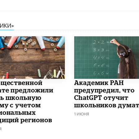
НИКИ»
бщественной
Академик РАН
ате предложили
предупредил, что
ь школьную
ChatGPT отучит
му с учетом
школьников дума
иональных
1 ИЮНЯ
диций регионов
Я