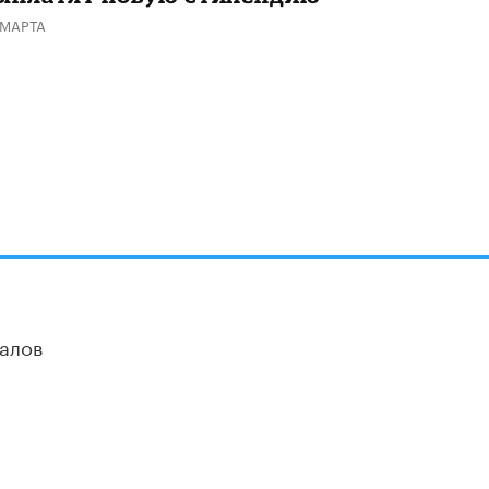
В Минобрнауки рассказали о новых
 МАРТА
правилах приема в аспирантуру
1 ИЮНЯ /
КАЧЕСТВО ОБРАЗОВАНИЯ
алов