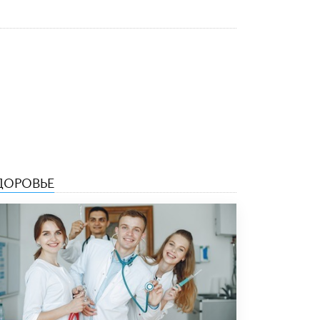
8 ИЮНЯ /
ЕГЭ И ОГЭ
Школа «СКОЛКА» и Госкорпорация
«Росатом» подписали соглашение о
сотрудничестве
8 ИЮНЯ /
ОБРАЗОВАТЕЛЬНАЯ ПОЛИТИКА
Депутаты призвали не отклонять
дипломы только из-за не пройденного
антиплагиата
5 ИЮНЯ /
ЧТО ПРОИСХОДИТ?
Минпросвещения просят добавить в
школьные учебники примеры женщин-
ДОРОВЬЕ
инженеров
5 ИЮНЯ /
УЧЕБНИКИ
Уличенный в списывании школьник
вернул себе призовое место на
олимпиаде через суд
5 ИЮНЯ /
ЧТО ПРОИСХОДИТ?
«Евгений Онегин» станет обязательным
для повторения в 10–11-х классах