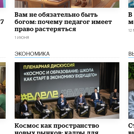
​Вам не обязательно быть
В
27
богом: почему педагог имеет
м
право растеряться
12
1 ИЮНЯ
ЭКОНОМИКА
В
Космос как пространство
С
новых рынков: кадры для
в